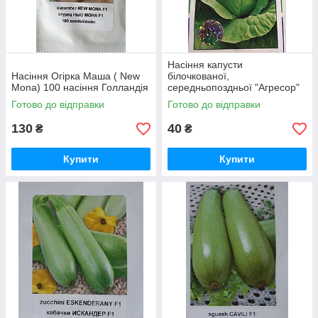
Насіння капусти
Насіння Огірка Маша ( New
білочкованої,
Mona) 100 насіння Голландія
середньопоздньої "Агресор"
F1 (20 насіння), Голландія
Готово до відправки
Готово до відправки
130
40
₴
₴
Купити
Купити