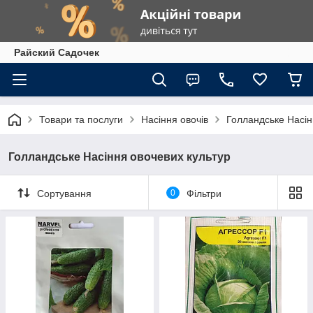
Райский Садочек
Товари та послуги
Насіння овочів
Голландське Насін
Голландське Насіння овочевих культур
Сортування
0
Фільтри