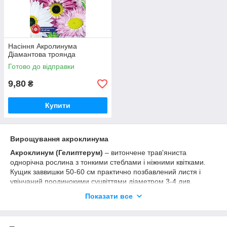
Насіння Акролинума
Діамантова троянда
Готово до відправки
9,80
₴
Купити
Вирощування акроклинума
Акроклинум (Гелиптерум)
– витончене трав'яниста
однорічна рослина з тонкими стеблами і ніжними квітками.
Кущик заввишки 50-60 см практично позбавлений листя і
увінчаний поодинокими суцвіттями діаметром 3-4 див.
Найчастіше зустрічаються акроклинум білого і рожевих
Показати все
відтінків, але деколи можна побачити також жовті і червоні
квіти.