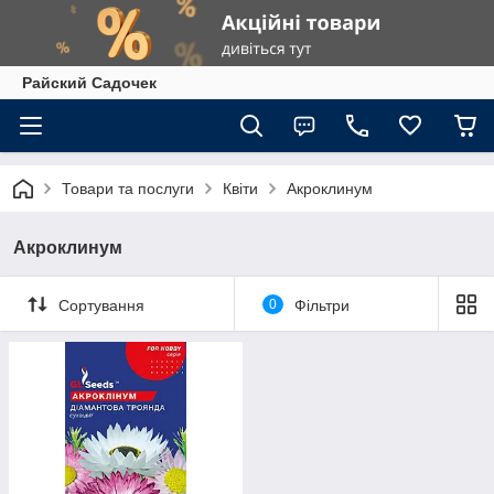
Райский Садочек
Товари та послуги
Квіти
Акроклинум
Акроклинум
Сортування
0
Фільтри