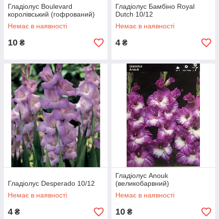
Гладіолус Boulevard
Гладіолус Бамбіно Royal
королівський (гофрований)
Dutch 10/12
Немає в наявності
Немає в наявності
10
4
₴
₴
Гладіолус Anouk
Гладіолус Desperado 10/12
(великобарвний)
Немає в наявності
Немає в наявності
4
10
₴
₴