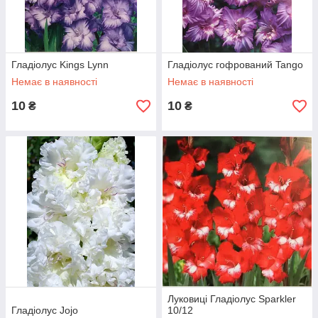
Гладіолус Kings Lynn
Гладіолус гофрований Tango
Немає в наявності
Немає в наявності
10
10
₴
₴
Луковиці Гладіолус Sparkler
Гладіолус Jojo
10/12