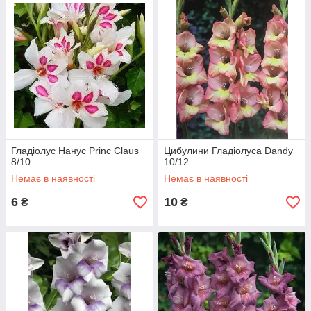
Гладіолус Нанус Princ Claus
Цибулини Гладіолуса Dandy
8/10
10/12
Немає в наявності
Немає в наявності
6
10
₴
₴