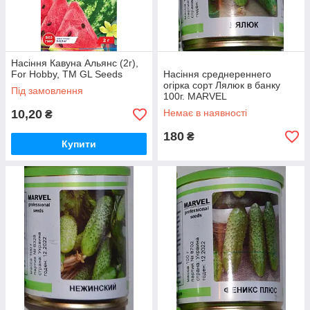
Насіння Кавуна Альянс (2г),
For Hobby, TM GL Seeds
Насіння среднереннего
огірка сорт Лялюк в банку
Під замовлення
100г. MARVEL
10,20
Немає в наявності
₴
180
₴
Купити