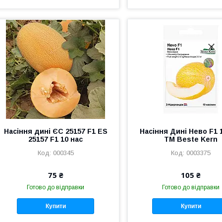
Насіння дині ЄС 25157 F1 ES
Насіння Дині Нево F1 
25157 F1 10 нас
ТМ Bestе Kern
000345
0003375
75 ₴
105 ₴
Готово до відправки
Готово до відправки
Купити
Купити