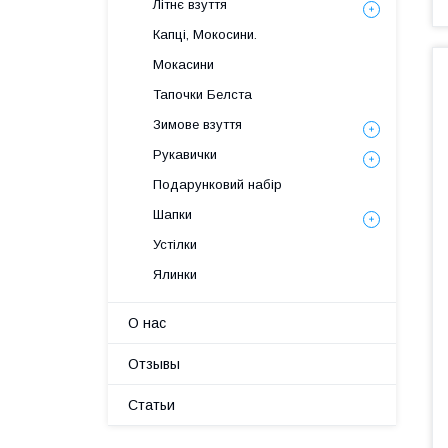
Літнє взуття
Капці, Мокосини.
Мокасини
Тапочки Белста
Зимове взуття
Рукавички
Подарунковий набір
Шапки
Устілки
Ялинки
О нас
Отзывы
Статьи