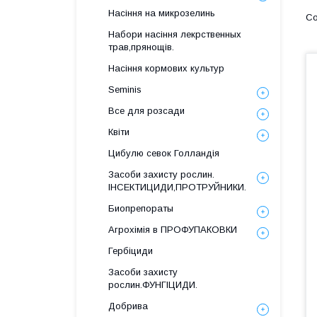
Насіння на микрозелинь
Набори насіння лекрственных
трав,прянощів.
Насіння кормових культур
Seminis
Все для розсади
Квіти
Цибулю севок Голландія
Засоби захисту рослин.
ІНСЕКТИЦИДИ,ПРОТРУЙНИКИ.
Биопрепораты
Агрохімія в ПРОФУПАКОВКИ
Гербіциди
Засоби захисту
рослин.ФУНГІЦИДИ.
Добрива