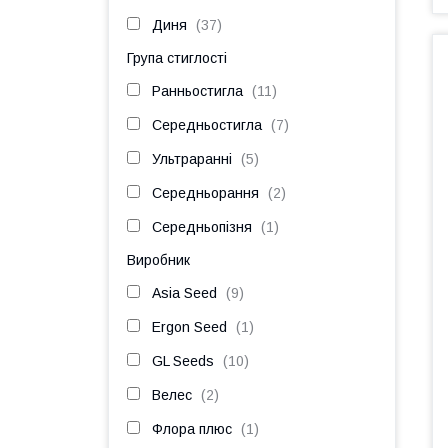
Диня
37
Група стиглості
Ранньостигла
11
Середньостигла
7
Ультраранні
5
Середньорання
2
Середньопізня
1
Виробник
Asia Seed
9
Ergon Seed
1
GL Seeds
10
Велес
2
Флора плюс
1