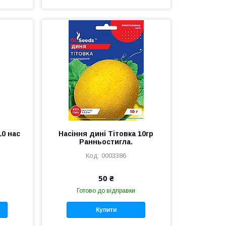
10 нас
Насіння дині Тітовка 10гр
Ранньостигла.
0003386
50 ₴
Готово до відправки
Купити