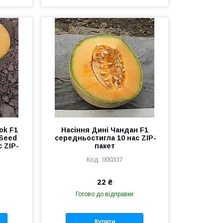
ok F1
Насіння Дині Чандан F1
 Seed
середньостигла 10 нас ZIP-
 ZIP-
пакет
000337
22 ₴
Готово до відправки
Купити