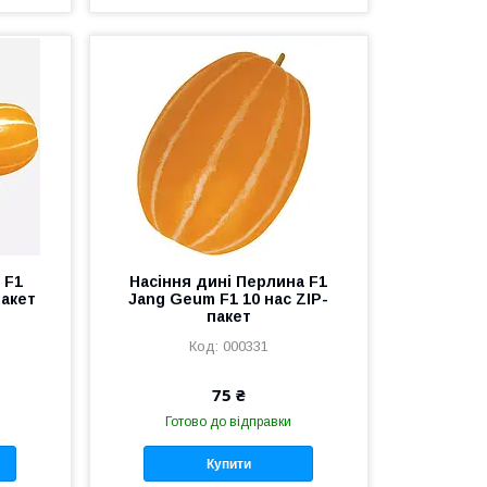
 F1
Насіння дині Перлина F1
пакет
Jang Geum F1 10 нас ZIP-
пакет
000331
75 ₴
Готово до відправки
Купити