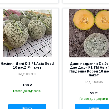
Насіння Дині К-3 F1 Asia Seed
Диня надрання Da Je
10 насZIP-пакет
Дао Джок F1 ТМ Asia
Південна Корея 10 нас
000333
пакет
000335
100 ₴
Готово до відправки
55 ₴
Готово до відправки
Купити
Купити