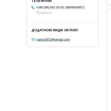
0680643957
+380 (99) 562-03-82
Продавець
yarilo2872@gmail.com