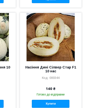
ння 10
Насіння Дині Сілвер Стар F1
10 нас
000344
140 ₴
Готово до відправки
Купити