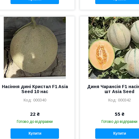
Насіння дині Кристал F1 Asia
Диня Чарансія F1 насі
Seed 10 нас
шт Asia Seed
000340
000342
22 ₴
55 ₴
Готово до відправки
Готово до відправки
Купити
Купити