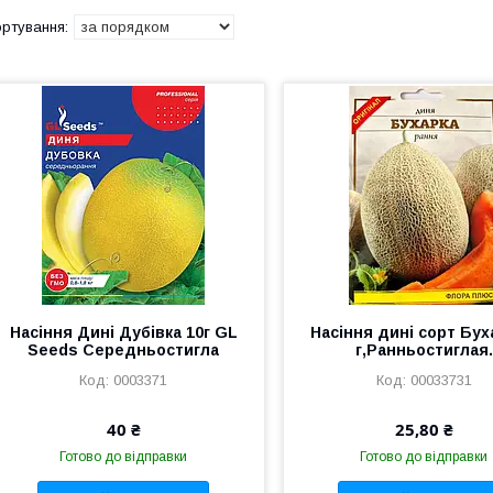
Насіння Дині Дубiвка 10г GL
Насіння дині сорт Бух
Seeds Середньостигла
г,Ранньостиглая.
0003371
00033731
40 ₴
25,80 ₴
Готово до відправки
Готово до відправки