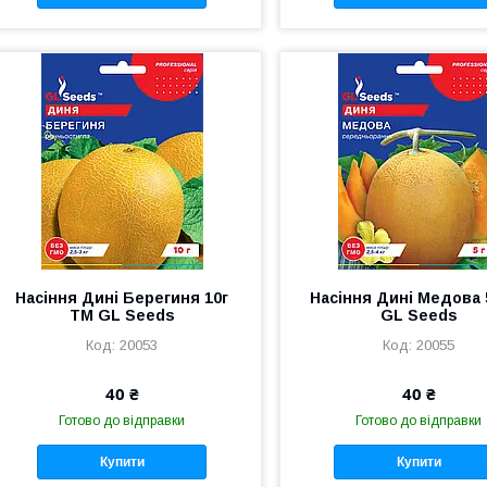
Насіння Дині Берегиня 10г
Насіння Дині Медова 
TM GL Seeds
GL Seeds
20053
20055
40 ₴
40 ₴
Готово до відправки
Готово до відправки
Купити
Купити