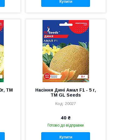
Купити
0г, TM
Насіння Дині Амал F1 - 5 г,
TM GL Seeds
20027
40 ₴
Готово до відправки
Купити