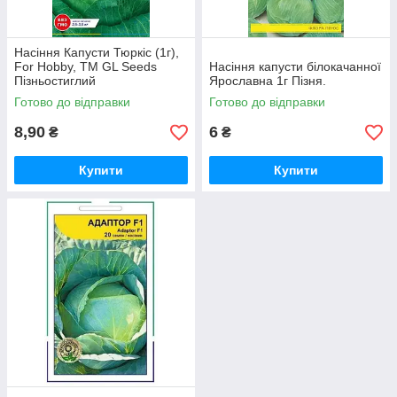
Насіння Капусти Тюркiс (1г),
For Hobby, TM GL Seeds
Насіння капусти білокачанної
Пізньостиглий
Ярославна 1г Пізня.
Готово до відправки
Готово до відправки
8,90
6
₴
₴
Купити
Купити