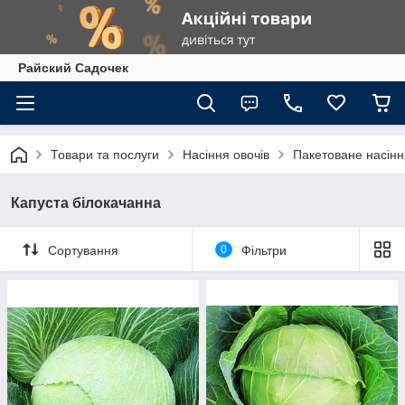
Райский Садочек
Товари та послуги
Насіння овочів
Пакетоване насіння
Капуста білокачанна
Сортування
0
Фільтри