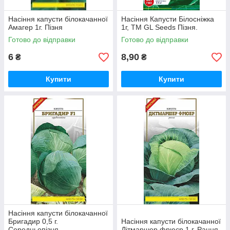
Насіння капусти білокачанної
Насіння Капусти Білосніжка
Амагер 1г. Пізня
1г, TM GL Seeds Пізня.
Готово до відправки
Готово до відправки
6
8,90
₴
₴
Купити
Купити
Насіння капусти білокачанної
Бригадир 0,5 г.
Насіння капусти білокачанної
Середньопізня,
Дітмаршер фрюєр 1 г. Рання.