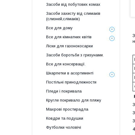
Засоби від побутових комах
Засоби захисту від слимаків
(слизней,слімаків)
Все для дому
З
Все для кімнатних квітів
Ліски для газонокосарки
Засоби боротьби з гризунами.
Все для консервації.
Шкарпетки в асортименті
Постільні принодлежности
Пледи і покривала
Кругле покривало для пляжу
3
Махрові простирадла
3
Ковдри та подушки
3
Футболки чоловічі
4