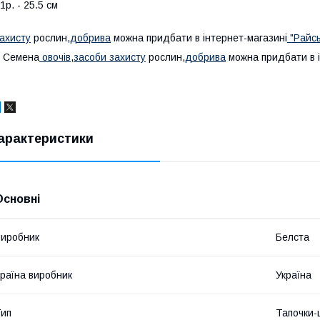
1р. - 25.5 см
ахисту
рослин,
добрива
можна придбати в інтернет-магазині
"Райсь
Семена
овочів
,
засоби захисту
рослин,
добрива
можна придбати в і
арактеристики
Основні
иробник
Белста
раїна виробник
Україна
ип
Тапочки-