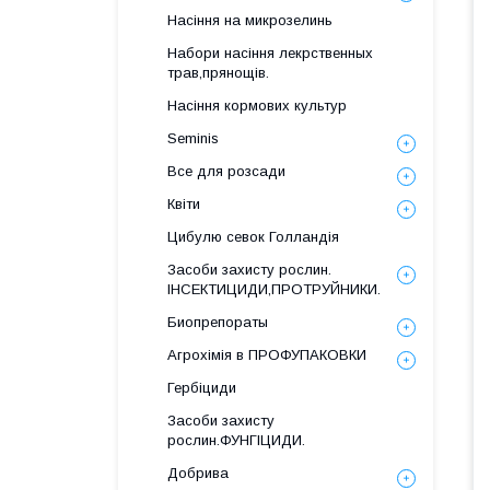
Насіння на микрозелинь
Набори насіння лекрственных
трав,прянощів.
Насіння кормових культур
Seminis
Все для розсади
Квіти
Цибулю севок Голландія
Засоби захисту рослин.
ІНСЕКТИЦИДИ,ПРОТРУЙНИКИ.
Биопрепораты
Агрохімія в ПРОФУПАКОВКИ
Гербіциди
Засоби захисту
рослин.ФУНГІЦИДИ.
Добрива