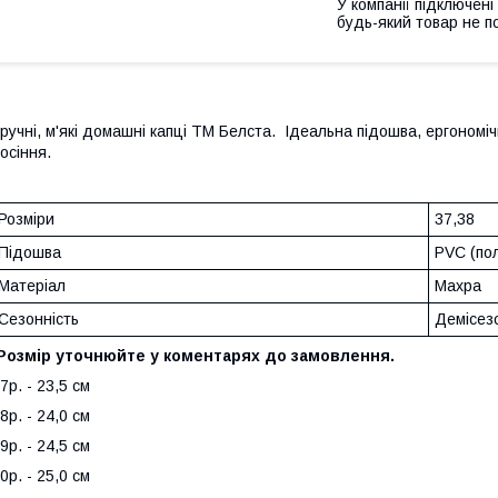
У компанії підключені
будь-який товар не п
ручні, м'які домашні капці ТМ Белста. Iдеальна підошва, ергономіч
носіння.
Розміри
37,38
Підошва
PVC (пол
Матеріал
Махра
Сезонність
Демісез
Розмір уточнюйте у коментарях до замовлення.
7р. - 23,5 см
8р. - 24,0 см
9р. - 24,5 см
0р. - 25,0 см