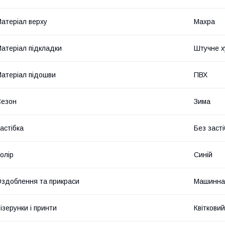
атеріал верху
Махра
атеріал підкладки
Штучне х
атеріал підошви
ПВХ
Сезон
Зима
астібка
Без засті
олір
Синій
здоблення та прикраси
Машинна
ізерунки і принти
Квітковий