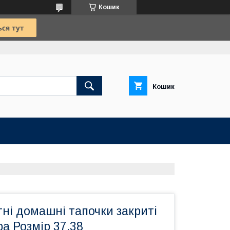
Кошик
Кошик
тні домашні тапочки закритi
а Розмір 37,38