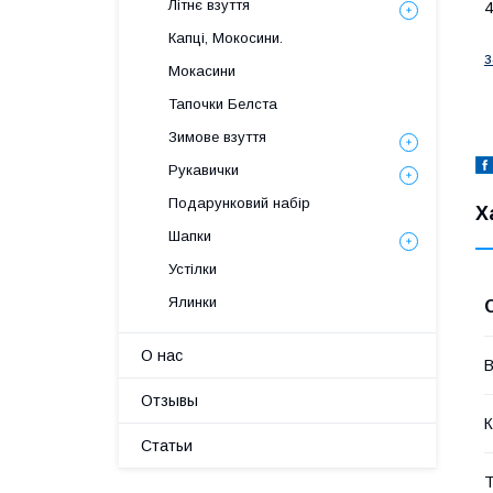
Літнє взуття
4
Капці, Мокосини.
з
Мокасини
Тапочки Белста
Зимове взуття
Рукавички
Подарунковий набір
Х
Шапки
Устілки
Ялинки
О нас
В
Отзывы
К
Статьи
Т