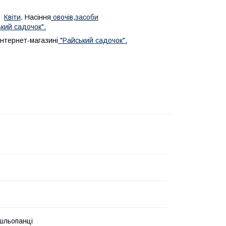
Квіти
. Насіння
овочів
,
засоби
кий садочок".
нтернет-магазині
"Райський садочок".
шльопанці