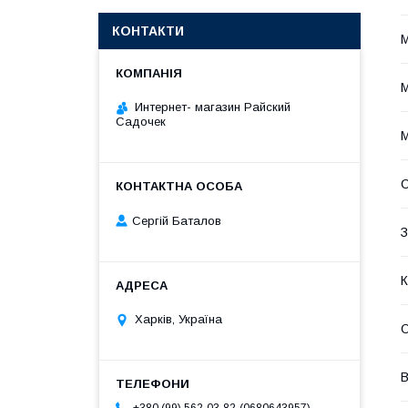
КОНТАКТИ
М
М
Интернет- магазин Райский
Садочек
М
Сергій Баталов
З
К
Харків, Україна
О
В