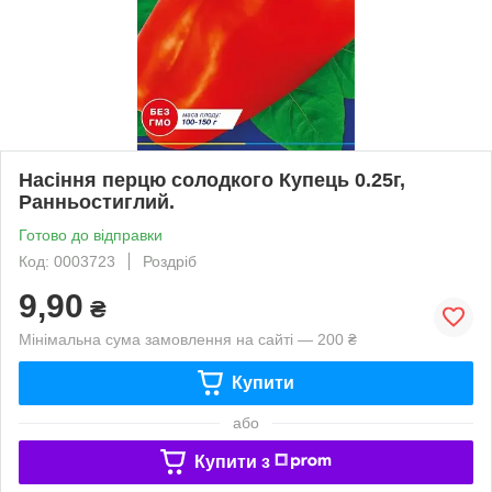
Насіння перцю солодкого Купець 0.25г,
Ранньостиглий.
Готово до відправки
Код: 0003723
Роздріб
9,90
₴
Мінімальна сума замовлення на сайті — 200 ₴
Купити
або
Купити з