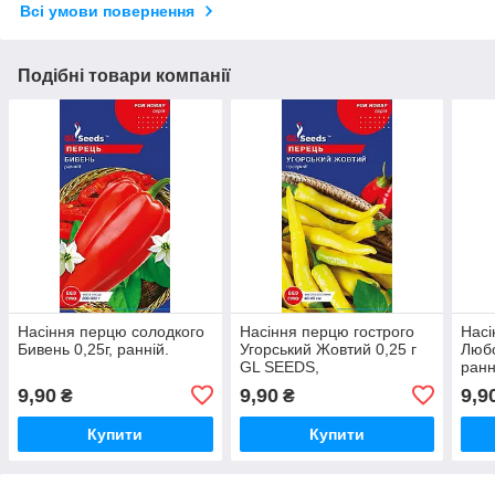
Всі умови повернення
Подібні товари компанії
Насіння перцю солодкого
Насіння перцю гострого
Насі
Бивень 0,25г, ранній.
Угорський Жовтий 0,25 г
Любо
GL SEEDS,
ранн
Ранньостиглий.
9,90
9,90
9,9
₴
₴
Купити
Купити