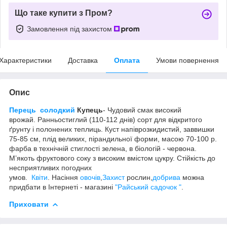
Що таке купити з Пром?
Замовлення під захистом
Характеристики
Доставка
Оплата
Умови повернення
Опис
Перець солодкий
Купець
- Чудовий смак високий
врожай. Ранньостиглий (110-112 днів) сорт для відкритого
ґрунту і полонених теплиць. Куст напіврозкидистий, заввишки
75-85 см, плід великих, пірандильної форми, масою 70-100 р.
фарба в технічній стиглості зелена, в біологій - червона.
М’якоть фруктового соку з високим вмістом цукру. Стійкість до
несприятливих погодних
умов.
Квiти
. Насiння
овочiв
,
Захист
рослин,
добрива
можна
придбати в Інтернеті - магазині
"Райський садочок "
.
Приховати