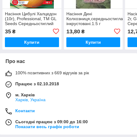
Насіння Цибулі Халцедон
Насіння Дині
Насі
(10г), Professional, TM GL
Колхозниця,середньостигла,
2г, 
Seeds Середньостиглий
інкрустовані.1.5 г
Сере
35
13,80
12,
₴
₴
Купити
Купити
Про нас
100% позитивних з 669 відгуків за рік
Працює з 02.10.2018
м. Харків
Харків, Україна
Контакти
Сьогодні працює з 09:00 до 16:00
Показати весь графік роботи