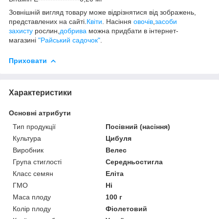
Зовнішній вигляд товару може відрізнятися від зображень,
представлених на сайті.
Квіти
. Насіння
овочів
,
засоби
захисту
рослин,
добрива
можна придбати в інтернет-
магазині
"Райський садочок"
.
Приховати
Характеристики
Основні атрибути
Тип продукції
Посівний (насіння)
Культура
Цибуля
Виробник
Велес
Група стиглості
Середньостигла
Класс семян
Еліта
ГМО
Ні
Маса плоду
100 г
Колір плоду
Фіолетовий