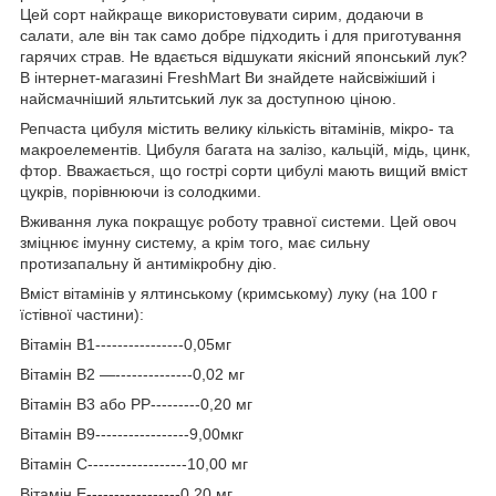
Цей сорт найкраще використовувати сирим, додаючи в
салати, але він так само добре підходить і для приготування
гарячих страв. Не вдається відшукати якісний японський лук?
В інтернет-магазині FreshMart Ви знайдете найсвіжіший і
найсмачніший яльтитський лук за доступною ціною.
Репчаста цибуля містить велику кількість вітамінів, мікро- та
макроелементів. Цибуля багата на залізо, кальцій, мідь, цинк,
фтор. Вважається, що гострі сорти цибулі мають вищий вміст
цукрів, порівнюючи із солодкими.
Вживання лука покращує роботу травної системи. Цей овоч
зміцнює імунну систему, а крім того, має сильну
протизапальну й антимікробну дію.
Вміст вітамінів у ялтинському (кримському) луку (на 100 г
їстівної частини):
Вітамін В1----------------0,05мг
Вітамін В2 —--------------0,02 мг
Вітамін В3 або PP---------0,20 мг
Вітамін В9-----------------9,00мкг
Вітамін С------------------10,00 мг
Вітамін Е-----------------0,20 мг