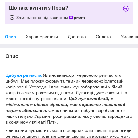
Що таке купити з Пром?
Замовлення під захистом
Опис
Характеристики
Доставка
Оплата
Умови п
Опис
Цибуля ріпчаста
Ялинський
сорт червоного репчастого
цибулі. Має плоску форму та темний червоно-фіолетовий
колір зовні. Усередині ялинський лук забарвлений у білий
колір із легким рожевим відтінком. Луковиці дуже соковиті та
мають товсті внутрішні пласти.
Цей лук солодкий, з
мінімальним рівнем гіркоти, має порівняно невеликий
термін зберігання.
Смак ялинської цибулі, виробленого в
інших галузях України трохи різкіший, ніж у овоча, вирощеного
в сонячному кліматі Ялти.
Ялинський лук містить менше ефірних олій, ніж інші різновиди
репчастої цибулі, але він цінний своїми смаковими якостями.