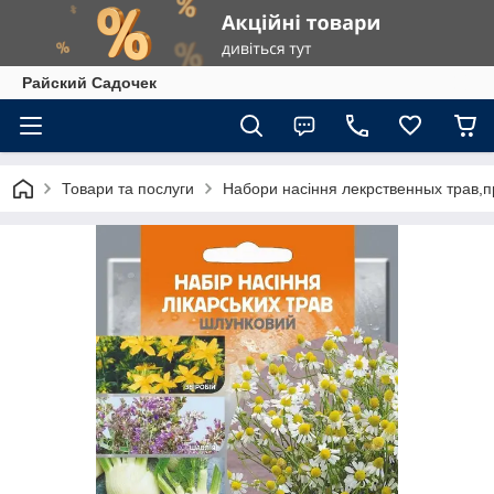
Райский Садочек
Товари та послуги
Набори насіння лекрственных трав,п