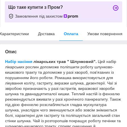
Що таке купити з Пром?
Замовлення під захистом
Характеристики
Доставка
Оплата
Умови повернення
Опис
Набір насіння
лікарських трав " Шлунковий".
Цей набір
лікарських рослин допоможе поліпшити роботу шлунково-
кишкового тракту та допоможе у разі хвороб, пов'язаних із
порушенням його роботи. Ромашка використовується для
лікування коліту, гастриту, виразки шлунка, дизентерії. Чаї зі
звіробою призначають у разі гастритів, виразкової хвороби
шлунка та дванадцятипалої кишки. Теплий настій із фенхелю
рекомендується вживати у разі хронічного панкреатиту. Також
під дією фенхелю розслабляється гладка мускулатура
шлунка, унаслідок чого зменшуються або зовсім знімаються
болі, характерні для гастриту та поліпшується загальний стан
стінки шлунка. Чай із розторопшів покращує роботу печінки та
шлунково-кишкового тракту, сприяє очищенню й