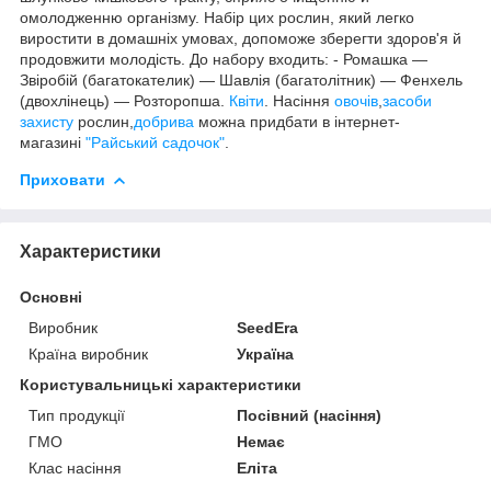
омолодженню організму. Набір цих рослин, який легко
виростити в домашніх умовах, допоможе зберегти здоров'я й
продовжити молодість. До набору входить: - Ромашка —
Звіробій (багатокателик) — Шавлія (багатолітник) — Фенхель
(двохлінець) — Розторопша.
Квіти
. Насіння
овочів
,
засоби
захисту
рослин,
добрива
можна придбати в інтернет-
магазині
"Райський садочок"
.
Приховати
Характеристики
Основні
Виробник
SeedEra
Країна виробник
Україна
Користувальницькі характеристики
Тип продукції
Посівний (насіння)
ГМО
Немає
Клас насіння
Еліта