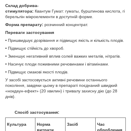
Склад добрива-
стимулятора:
Квантум Гумат: гуматы, бурштинова кислота, гі
берельлін мікроелементи в доступній форме.
Форма препарату:
розчинний концентрат.
Переваги застосування
• Пришвидшує дозрівання и підвищує якість и кількість плодів.
• Підвищує стійкість до хвороб.
• Зменшує негативний вплив солей важких металів, нітратів.
• Насичує плоди поживними речовинами і вітамінами.
• Підвищує смакові якості плодів.
У засобі застосовується активні речовини останнього
покоління, завдяки цьому в препараті поєднаний швидкий
«нокдаун-ефект» (20 хвилин) і тривалу захисну дію (до 28
днів).
Спосіб застосування:
Культура
Норма
Засіб
Час
витрати
оброблення