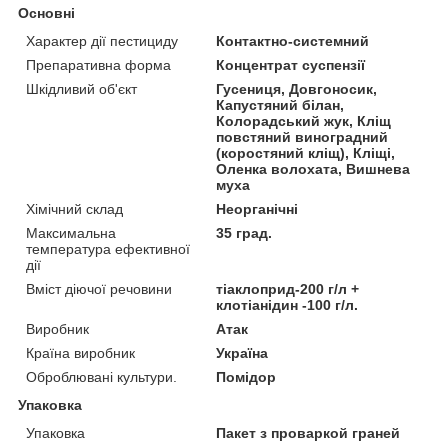
Основні
Характер дії пестициду
Контактно-системний
Препаративна форма
Концентрат суспензії
Шкідливий об'єкт
Гусениця, Довгоносик,
Капустяний білан,
Колорадський жук, Кліщ
повстяний виноградний
(коростяний кліщ), Кліщі,
Оленка волохата, Вишнева
муха
Хімічний склад
Неорганічні
Максимальна
35 град.
температура ефективної
дії
Вміст діючої речовини
тіаклоприд-200 г/л +
клотіанідин -100 г/л.
Виробник
Атак
Країна виробник
Україна
Оброблювані культури.
Помідор
Упаковка
Упаковка
Пакет з проваркой граней