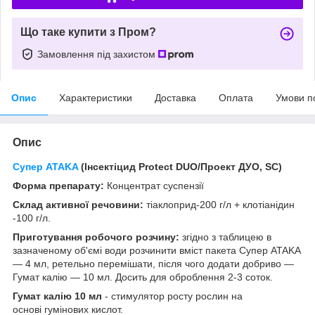
Що таке купити з Пром?
Замовлення під захистом
Опис
Характеристики
Доставка
Оплата
Умови п
Опис
Супер ATAKA
(Інсектіцид Protect DUO/Проект ДУО, SС)
Форма препарату:
Концентрат суспензії
Склад активної речовини:
тіаклоприд-200 г/л + клотіанідин
-100 г/л.
Приготування робочого розчину:
згідно з таблицею в
зазначеному об'ємі води розчинити вміст пакета Супер ATAKA
— 4 мл, ретельно перемішати, після чого додати добриво —
Гумат калію — 10 мл. Досить для оброблення 2-3 соток.
Гумат калію 10 мл
- стимулятор росту рослин на
основі гумінових кислот.