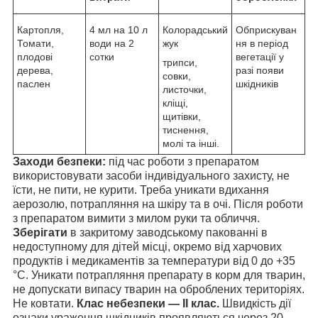
Картопля,
4 мл на 10 л
Колорадський
Обприскуван
Томати,
води на 2
жук
ня в період
плодові
сотки
вегетації у
трипси,
дерева,
разі появи
совки,
паслен
шкідників
листочки,
кліщі,
щитівки,
тиснення,
молі та інші.
Заходи безпеки:
під час роботи з препаратом
використовувати засоби індивідуального захисту, не
їсти, не пити, не курити. Треба уникати вдихання
аерозолю, потрапляння на шкіру та в очі. Після роботи
з препаратом вимити з милом руки та обличчя.
Зберігати
в закритому заводському пакованні в
недоступному для дітей місці, окремо від харчових
продуктів і медикаментів за температури від 0 до +35
°C. Уникати потрапляння препарату в корм для тварин,
не допускати випасу тварин на оброблених територіях.
Не ковтати.
Клас небезпеки — II клас.
Швидкість дії
ознаки ураження шкідників проявляються через 20