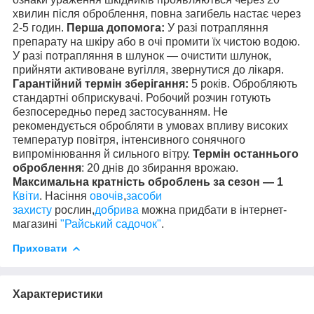
хвилин після оброблення, повна загибель настає через
2-5 годин.
Перша допомога:
У разі потрапляння
препарату на шкіру або в очі промити їх чистою водою.
У разі потрапляння в шлунок — очистити шлунок,
прийняти активоване вугілля, звернутися до лікаря.
Гарантійний термін зберігання:
5 років. Обробляють
стандартні обприскувачі. Робочий розчин готують
безпосередньо перед застосуванням. Не
рекомендується обробляти в умовах впливу високих
температур повітря, інтенсивного сонячного
випромінювання й сильного вітру.
Термін останнього
оброблення
: 20 днів до збирання врожаю.
Максимальна кратність оброблень за сезон — 1
Квіти
. Насіння
овочів
,
засоби
захисту
рослин,
добрива
можна придбати в інтернет-
магазині
"Райський садочок"
.
Приховати
Характеристики