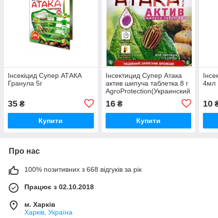
Інсекіцид Супер АТАКА
Інсектицид Супер Атака
Інсе
Гранула 5г
актив шипуча таблетка 8 г
4мл 
AgroProtection(Украинский
аналог шипучей таблетки
35
16
10
₴
₴
Стоп жук)
Купити
Купити
Про нас
100% позитивних з 668 відгуків за рік
Працює з 02.10.2018
м. Харків
Харків, Україна