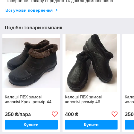
Повернення товару впродовж 14 днів за домовленістю
Всі умови повернення
Подібні товари компанії
Калоші ПВХ зимові
Калоші ПВХ зимові
Кало
чоловічі Крок. розмір 44
чоловічі розмір 46
чоло
350
400
350
₴/пара
₴
Купити
Купити