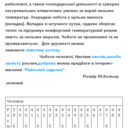
риболовлі, а також господарської діяльності в суворих
екстремальних кліматичних умовах за вкрай низьких
температур. Усередині чобота є щільна панчоха
(вкладка). Вкладка зі штучного хутра, чудово зберігає
тепло та підтримує комфортний температурний режим
навіть за сильних морозів. Чоботи не промокаючі та не
промерзаються.. Для зручності можна
замовити
повстяну устілку.
Чоботи чоловічі, Насіння
овочів
,
засоби
захисту
рослин,
добрива
можна придбати в інтернет-
магазині
"Райський садочок".
Розмір 43.Кольор
,зелений.
Чоловіча
Р
3
4
4
4
4
4
4
4
4
4
4
4
4
4
4
4
4
4
о
9
0
0
1
1
2
2
3
3
4
4
5
5
6
7
7
8
9
з
.
.
.
.
.
.
.
.
м
5
5
5
5
5
5
5
5