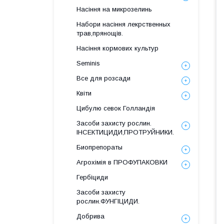
Насіння на микрозелинь
Набори насіння лекрственных
трав,прянощів.
Насіння кормових культур
Seminis
Все для розсади
Квіти
Цибулю севок Голландія
Засоби захисту рослин.
ІНСЕКТИЦИДИ,ПРОТРУЙНИКИ.
Биопрепораты
Агрохімія в ПРОФУПАКОВКИ
Гербіциди
Засоби захисту
рослин.ФУНГІЦИДИ.
Добрива