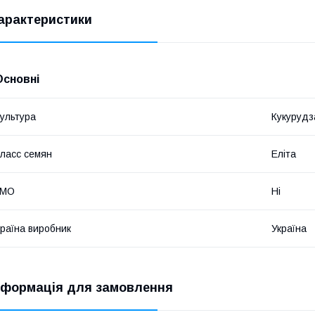
арактеристики
Основні
ультура
Кукурудз
ласс семян
Еліта
ГМО
Ні
раїна виробник
Україна
нформація для замовлення