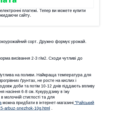
 електронні платежі. Тепер ви можете купити
окидаючи сайту.
окоурожайний сорт. Дружно формує урожай.
 норма висівання 2-3 г/м2. Сходи чутливі до
 Чутлива на поливи. Найкраща температура для
рогрівних ґрунтах, не росте на кислих і
довж доби та потім 10-12 днів піддають впливу
я насіння 6-8 см. Кукурудзику в їжу
 в молочній стиглості та для
а
можна придбати в інтернет-магазині
"Райський
15-arbuz-snezhok-10g.html
.