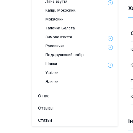
Літнє взуття
Х
Капці, Мокосини.
Мокасини
Тапочки Белста
Зимове взуття
Рукавички
К
Подарунковий набір
Шапки
К
Устілки
Ялинки
О нас
К
Отзывы
Статьи
І