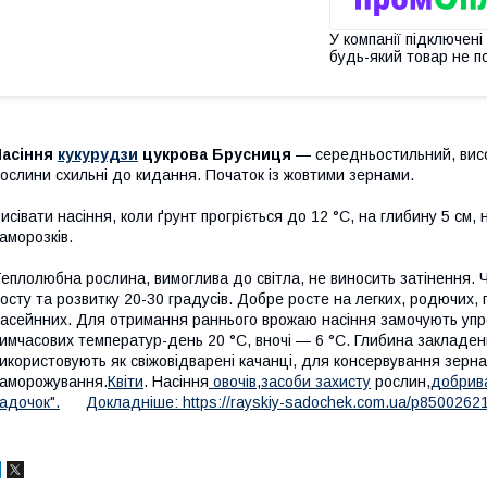
У компанії підключені
будь-який товар не п
Насіння
кукурудзи
цукрова Брусниця
— середньостильний, вис
ослини схильні до кидання. Початок із жовтими зернами.
исівати насіння, коли ґрунт прогріється до 12 °C, на глибину 5 см,
аморозків.
еплолюбна рослина, вимоглива до світла, не виносить затінення.
осту та розвитку 20-30 градусів. Добре росте на легких, родючих, п
асейнних. Для отримання раннього врожаю насіння замочують упро
имчасових температур-день 20 °C, вночі — 6 °C. Глибина закладенн
икористовують як свіжовідварені качанці, для консервування зерна
аморожування.
Квіти
. Насіння
овочів
,
засоби захисту
рослин,
добрив
адочок".
Докладніше: https://rayskiy-sadochek.com.ua/p8500262