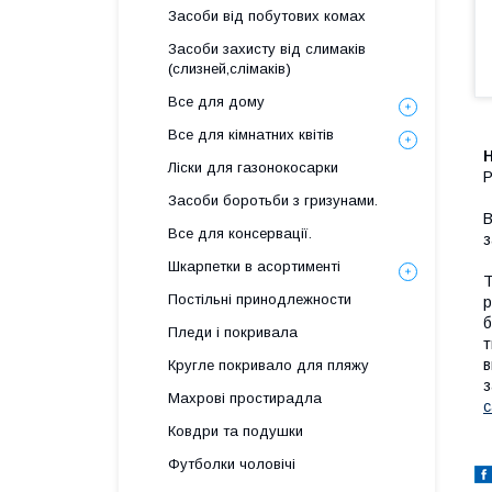
Засоби від побутових комах
Засоби захисту від слимаків
(слизней,слімаків)
Все для дому
Все для кімнатних квітів
Ліски для газонокосарки
Р
Засоби боротьби з гризунами.
В
Все для консервації.
з
Шкарпетки в асортименті
Т
Постільні принодлежности
р
б
Пледи і покривала
т
в
Кругле покривало для пляжу
з
Махрові простирадла
с
Ковдри та подушки
Футболки чоловічі