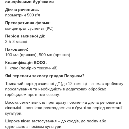
однорічними бур’янами
Діюча речовина:
прометрин 500 г/л
Препаративна форма:
концентрат суспензії (КС)
Період захисної дії:
2,5-3 місяці
Паковання:
100 мл (пряшка), 500 мл (пряшка)
Класифікація ВООЗ:
III клас (помірно токсичний)
Які переваги захисту грядок Перуном?
Тривалий період захисної дії (до 12 тижнів) – знімає проблему
просапування та необхідність в додаткових обробках
гербіцидом протягом сезону.
Висока селективність препарату і безпечна діюча речовина в
сівозміні – повністю розкладається в ґрунті за період вегетації
культури.
Широке вікно застосування – до сходів, до посіву або
одночасно з посівом культури.