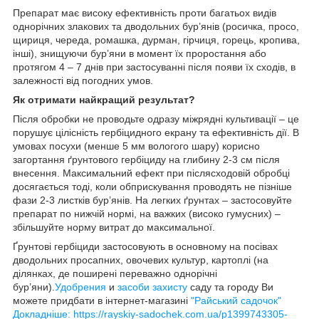
Препарат має високу ефективність проти багатьох видів
однорічних злакових та дводольних бур’янів (росичка, просо,
щириця, череда, ромашка, дурман, гірчиця, горець, кропива,
інші), знищуючи бур’яни в момент їх проростання або
протягом 4 – 7 днів при застосуванні після появи їх сходів, в
залежності від погодних умов.
Як отримати найкращий результат?
Після обробки не проводьте одразу міжрядні культивації – це
порушує цілісність гербіцидного екрану та ефективність дії. В
умовах посухи (менше 5 мм вологого шару) корисно
загортання ґрунтового гербіциду на глибину 2-3 см після
внесення. Максимальний ефект при післясходовій обробці
досягається тоді, коли обприскування проводять не пізніше
фази 2-3 листків бур’янів. На легких ґрунтах – застосовуйте
препарат по нижчій нормі, на важких (високо гумусних) –
збільшуйте норму витрат до максимальної.
Ґрунтові гербіциди застосовують в основному на посівах
дводольних просапних, овочевих культур, картоплі (на
ділянках, де поширені переважно однорічні
бур’яни).
Удобрения
и
засоби захисту
саду та городу Ви
можете придбати в інтернет-магазині
"Райський садочок"
Докладніше: https://rayskiy-sadochek.com.ua/p1399743305-