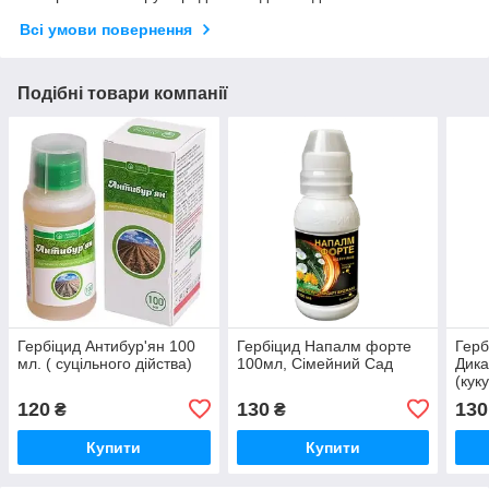
Всі умови повернення
Подібні товари компанії
Гербіцид Антибур'ян 100
Гербіцид Напалм форте
Герб
мл. ( суцільного дійства)
100мл, Сімейний Сад
Дика
(кук
пшен
120
130
130
₴
₴
Купити
Купити