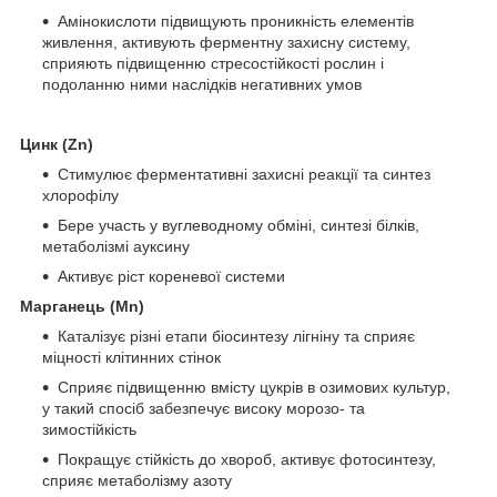
Амінокислоти підвищують проникність елементів
живлення, активують ферментну захисну систему,
сприяють підвищенню стресостійкості рослин і
подоланню ними наслідків негативних умов
Цинк (Zn)
Стимулює ферментативні захисні реакції та синтез
хлорофілу
Бере участь у вуглеводному обміні, синтезі білків,
метаболізмі ауксину
Активує ріст кореневої системи
Марганець (Mn)
Каталізує різні етапи біосинтезу лігніну та сприяє
міцності клітинних стінок
Сприяє підвищенню вмісту цукрів в озимових культур,
у такий спосіб забезпечує високу морозо- та
зимостійкість
Покращує стійкість до хвороб, активує фотосинтезу,
сприяє метаболізму азоту