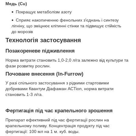
Медь (
Cu)
Покращує метаболізм азоту
Сприяє накопиченню фенольних з'єднань і синтезу
лігніну, що зміцнює клітинні стінки та підвищує стійкість
до морозів
Технологія застосування
Позакореневе підживлення
Норма витрати становить 1,0-2,0 л/га залежно від культури та
фази розвитку рослин.
Почоване внесення (In-Furrow)
У разі спільного застосування з рідкими стартовими
добривами Квантум Діафаман АСTion, норма витрати
становить 1-3 л/га.
Фертигація під час крапельного зрошення
Препарат ефективний під час фертигації рослин на
крапельному поливу. Концентрація продукту під час
фертигації: 100 мл на 1 м. куб. воды.