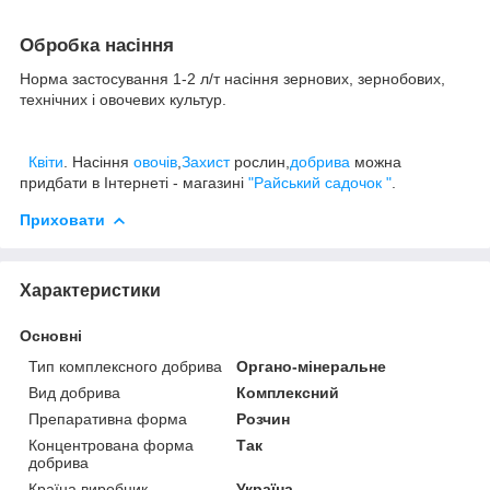
Обробка насіння
Норма застосування 1-2 л/т насіння зернових, зернобових,
технічних і овочевих культур.
Квiти
. Насiння
овочiв
,
Захист
рослин,
добрива
можна
придбати в Інтернеті - магазині
"Райський садочок "
.
Приховати
Характеристики
Основні
Тип комплексного добрива
Органо-мінеральне
Вид добрива
Комплексний
Препаративна форма
Розчин
Концентрована форма
Так
добрива
Країна виробник
Україна