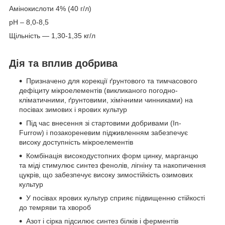
Амінокислоти 4% (40 г/л)
рН – 8,0-8,5
Щільність — 1,30-1,35 кг/л
Дія та вплив добрива
Призначено для корекції ґрунтового та тимчасового
дефіциту мікроелементів (викликаного погодно-
кліматичними, ґрунтовими, хімічними чинниками) на
посівах зимових і ярових культур
Під час внесення зі стартовими добривами (In-
Furrow) і позакореневим підживленням забезпечує
високу доступність мікроелементів
Комбінація високодустопних форм цинку, марганцю
та міді стимулює синтез фенолів, лігніну та накопичення
цукрів, що забезпечує високу зимостійкість озимових
культур
У посівах ярових культур сприяє підвищенню стійкості
до темряви та хвороб
Азот і сірка підсилює синтез білків і ферментів