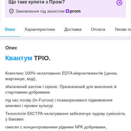
Що таке купити з Пром?
Замовлення під захистом
Опис
Характеристики
Доставка
Оплата
Умови п
Опис
Квантум
ТРІО.
Комплекс 100% хелатованих EDTA мікроелементів (цинка,
марганцю, міді),
збагачений азотом і сіркою. Призначений для внесення зі
стартовими добривами
під час посіву (In-Furrow) і позакореневого підживлення
зимових і ярових культур.
Технологія ЕКСТРА-хелатування забезпечує чудову сумісність
у бакових
смесях с концентрованими рідкими NPK добривами,