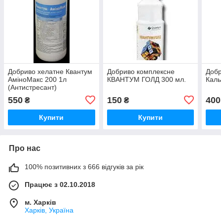
Добриво хелатне Квантум
Добриво комплексне
Добр
АміноМакс 200 1л
КВАНТУМ ГОЛД 300 мл.
Каль
(Антистресант)
550
150
400
₴
₴
Купити
Купити
Про нас
100% позитивних з 666 відгуків за рік
Працює з 02.10.2018
м. Харків
Харків, Україна