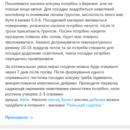
Посилювати насіння алісуму потрібно з березня, але не
пізніше кінця квітня. Для посадки знадобиться невеликий
контейнер із поживним легким ґрунтом, кислотність якого має
бути в межах 5,5-6. Посадковий матеріал висівається
поверхнево, розсипати насіння потрібно негусто, після їх
трохи присипають ґрунтом. Посіни потрібно накрити
прозорою плівкою або склом, ґрунт має помірно
зволожуватися, бажано дотримуватися температурного
режиму 10-15 градусів тепла та за потреби створити для
посадок додаткове освітлення, також посадки потрібно
періодично провітрювати.
За оптимальних умов перші сходини можна буде очікувати
через 7 днів після посіву. Після формування одного
справжнього листочка посадки алісуму треба підживити,
використовуючи комплексне добриво. Проводити пікувалку
саджанців окремими невеликими ємностями потрібно, коли
рослина утворює 2-3 справжні
аркуші.
Квiти
. Насiння
овочiв
,
Захист
рослин,
добрива
можна
придбати в Інтернеті - магазині
"Райський садочок "
.
Приховати