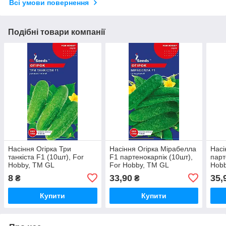
Всі умови повернення
Подібні товари компанії
Насіння Огiрка Три
Насіння Огiрка Мiрабелла
Насі
танкiста F1 (10шт), For
F1 партенокарпік (10шт),
парт
Hobby, TM GL
For Hobby, TM GL
Hobb
Seeds.Ранній.
Seeds.Суперранній
Супе
8
33,90
35,
₴
₴
Купити
Купити