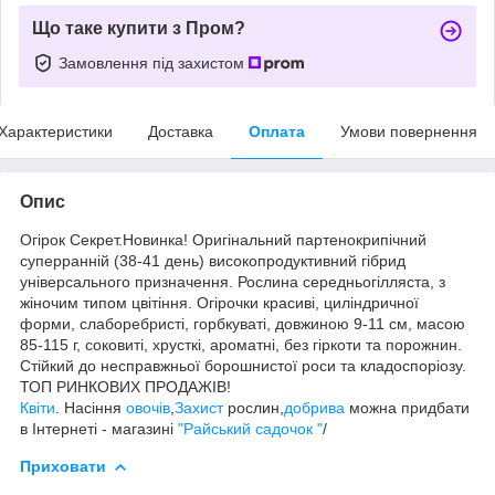
Що таке купити з Пром?
Замовлення під захистом
Характеристики
Доставка
Оплата
Умови повернення
Опис
Огірок Секрет.Новинка! Оригінальний партенокрипічний
суперранній (38-41 день) високопродуктивний гібрид
універсального призначення. Рослина середньогілляста, з
жіночим типом цвітіння. Огірочки красиві, циліндричної
форми, слаборебристі, горбкуваті, довжиною 9-11 см, масою
85-115 г, соковиті, хрусткі, ароматні, без гіркоти та порожнин.
Стійкий до несправжньої борошнистої роси та кладоспоріозу.
ТОП РИНКОВИХ ПРОДАЖІВ!
Квiти
. Насiння
овочiв
,
Захист
рослин,
добрива
можна придбати
в Інтернеті - магазині
"Райський садочок "
/
Приховати