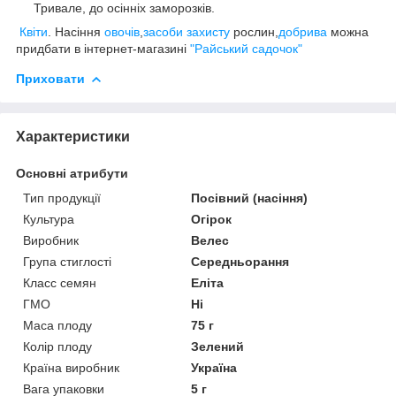
Тривале, до осінніх заморозків.
Квіти
. Насіння
овочів
,
засоби захисту
рослин,
добрива
можна
придбати в інтернет-магазині
"Райський садочок"
Приховати
Характеристики
Основні атрибути
Тип продукції
Посівний (насіння)
Культура
Огірок
Виробник
Велес
Група стиглості
Середньорання
Класс семян
Еліта
ГМО
Ні
Маса плоду
75 г
Колір плоду
Зелений
Країна виробник
Україна
Вага упаковки
5 г