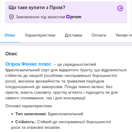
Що таке купити з Пром?
Замовлення під захистом
Опис
Характеристики
Доставка
Оплата
Умови п
Опис
Огiрок Фенiкс плюс
– це середньостиглий
бджолозапильний сорт для відкритого ґрунту, що відрізняється
стійкістю до хвороб (особливо несправжньої борошнистої
роси), високою врожайністю та тривалим періодом
плодоношення до заморозків. Плоди темно-зелені, без
гіркоти, мають соковиту, хрустку м'якоть і підходять як для
свіжого споживання, так і для консервації.
Основні характеристики
Тип запилення:
Бджолозапильний.
Стійкість:
Стійкий до несправжньої борошнистої
роси та огіркової мозаїки.