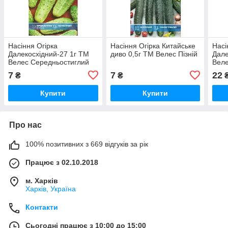
Насіння Огірка
Насіння Огірка Китайське
Насі
Далекосхідний-27 1г ТМ
диво 0,5г ТМ Велес Пізній
Дале
Велес Середньостиглий
Веле
7
7
22
₴
₴
Купити
Купити
Про нас
100% позитивних з 669 відгуків за рік
Працює з 02.10.2018
м. Харків
Харків, Україна
Контакти
Сьогодні працює з 10:00 до 15:00