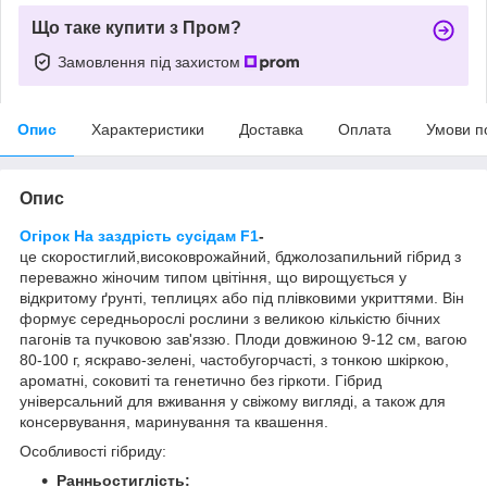
Що таке купити з Пром?
Замовлення під захистом
Опис
Характеристики
Доставка
Оплата
Умови п
Опис
Огірок На заздрість сусідам F1
-
це
скоростиглий
,високоврожайний, бджолозапильний гібрид з
переважно жіночим типом цвітіння, що вирощується у
відкритому ґрунті, теплицях або під плівковими укриттями. Він
формує середньорослі рослини з великою кількістю бічних
пагонів та пучковою зав'яззю. Плоди довжиною 9-12 см, вагою
80-100 г, яскраво-зелені, частобугорчасті, з тонкою шкіркою,
ароматні, соковиті та генетично без гіркоти. Гібрид
універсальний для вживання у свіжому вигляді, а також для
консервування, маринування та квашення.
Особливості гібриду:
Ранньостиглість: