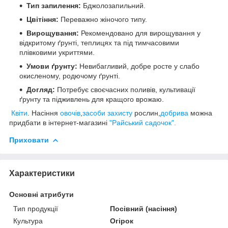
Тип запилення:
Бджолозапильний.
Цвітіння:
Переважно жіночого типу.
Вирощування:
Рекомендовано для вирощування у
відкритому ґрунті, теплицях та під тимчасовими
плівковими укриттями.
Умови ґрунту:
Невибагливий, добре росте у слабо
окисленому, родючому ґрунті.
Догляд:
Потребує своєчасних поливів, культивації
ґрунту та підживлень для кращого врожаю.
Квіти
. Насіння
овочів
,
засоби захисту
рослин,
добрива
можна
придбати в інтернет-магазині
"Райський садочок".
Приховати
Характеристики
Основні атрибути
Тип продукції
Посівний (насіння)
Культура
Огірок