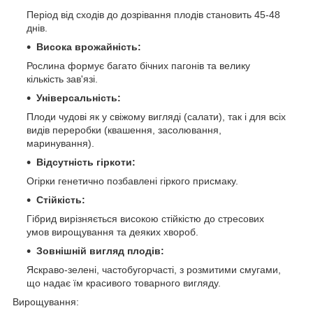
Період від сходів до дозрівання плодів становить 45-48
днів.
Висока врожайність:
Рослина формує багато бічних пагонів та велику
кількість зав'язі.
Універсальність:
Плоди чудові як у свіжому вигляді (салати), так і для всіх
видів переробки (квашення, засолювання,
маринування).
Відсутність гіркоти:
Огірки генетично позбавлені гіркого присмаку.
Стійкість:
Гібрид вирізняється високою стійкістю до стресових
умов вирощування та деяких хвороб.
Зовнішній вигляд плодів:
Яскраво-зелені, частобугорчасті, з розмитими смугами,
що надає їм красивого товарного вигляду.
Вирощування: