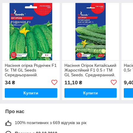
Насіння огірка Роднiчек F1
Насіння Огірок Китайський
Насі
5г. TM GL Seeds
Жаростійкий F1 0.5 г TM
0,5г
Середньоранній.
GL Seeds. Среднеранний.
34
11,10
9,4
₴
₴
Купити
Купити
Про нас
100% позитивних з 669 відгуків за рік