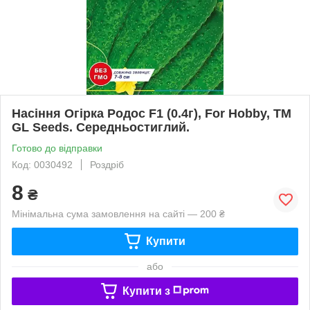
Насіння Огiрка Родос F1 (0.4г), For Hobby, TM
GL Seeds. Середньостиглий.
Готово до відправки
Код: 0030492
Роздріб
8
₴
Мінімальна сума замовлення на сайті — 200 ₴
Купити
або
Купити з