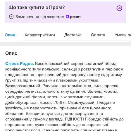
Що таке купити з Пром?
Замовлення під захистом
Опис
Характеристики
Доставка
Оплата
Умови п
Опис
Огірок Родос.
Високоврожайний середньостиглий гібрид
корнішонного типу польської селекції з розтягнутим періодом
плодоношення, призначений для вирощування у відкритому
ґрунті та під тимчасовими плівковими укриттями.
Бджолозапильний. Рослина індетермінантна, сильноросла,
середньоплетиста, жіночого типу цвітіння. Зеленці короткі,
циліндричної форми, зелені з короткими смужками,
дрібнобугорчасті, масою 70-97г. Смак чудовий. Плоди не
жовтіють, не переростають, призначені для щоденного
збирання. Використовується для консервування та
споживання у свіжому вигляді. ГІДНОСТІ Гібрида: стійкість до
переростання, дуже висока стійкість до несправжньої
борошнистої роси, ідеально підходить для консервування.