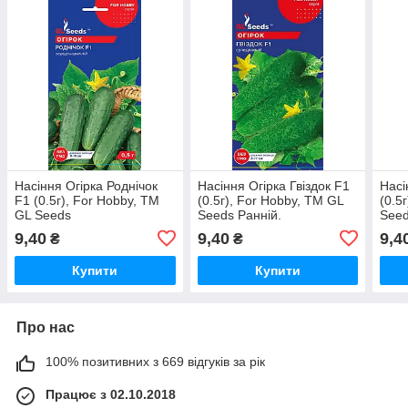
Насіння Огiрка Роднічок
Насіння Огiрка Гвіздок F1
Насі
F1 (0.5г), For Hobby, TM
(0.5г), For Hobby, TM GL
(0.5
GL Seeds
Seeds Ранній.
See
9,40
9,40
9,4
₴
₴
Купити
Купити
Про нас
100% позитивних з 669 відгуків за рік
Працює з 02.10.2018