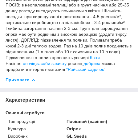
ПОСІВ: в неопалювані теплиці або в грунт насіння або 25-35
денну розсаду висаджують починаючи з квітня. Щільність
посадки: при вирощуванні в розстилання - 4-5 рослин/м²,
вертикальне виробництво на кілках/обоях - 3-4 рослини/м².
Глибина загортання насіння 2-3 см. Грунт для вирощування
огірка має бути родючим з високою аерацією (додати тирсу,
листя). ДОГЛЯД: підживлення та поливи. Поливати треба
кожні 2-3 дні теплою водою. Раз на 10 днів полив поєднують з
підживленням (1 л гною або 10 г сечовини на 10 л води).
Підживлення та полив проводять увечері.
Квіти
.
Насіння
овочів
,
засоби захисту
рослин,
добрива
можна
придбати в інтернет-магазині
"Райський садочок"
.
Приховати
Характеристики
Основні атрибути
Тип продукції
Посівний (насіння)
Культура
Огірок
Виробник
GL Seeds