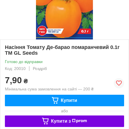
Насіння Томату Де-барао помаранчевий 0.1г
TM GL Seeds
Готово до відправки
Код: 20010
Роздріб
7,90
₴
Мінімальна сума замовлення на сайті — 200 ₴
Купити
або
Купити з