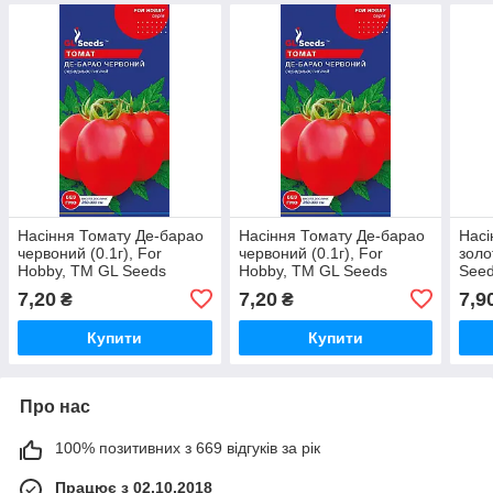
Насіння Томату Де-барао
Насіння Томату Де-барао
Насі
червоний (0.1г), For
червоний (0.1г), For
золо
Hobby, TM GL Seeds
Hobby, TM GL Seeds
See
7,20
7,20
7,9
₴
₴
Купити
Купити
Про нас
100% позитивних з 669 відгуків за рік
Працює з 02.10.2018