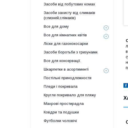
Засоби від побутових комах
Засоби захисту від слимаків
(слизней,слімаків)
Все для дому
Все для кімнатних квітів
Ліски для газонокосарки
л
в
Засоби боротьби з гризунами.
с
Все для консервації.
н
п
Шкарпетки в асортименті
Постільні принодлежности
Пледи і покривала
Кругле покривало для пляжу
Х
Махрові простирадла
Ковдри та подушки
Футболки чоловічі