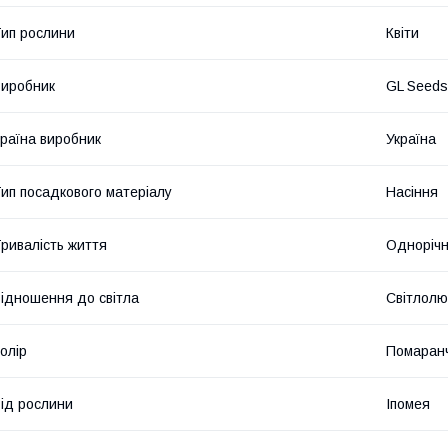
ип рослини
Квіти
иробник
GL Seeds
раїна виробник
Україна
ип посадкового матеріалу
Насіння
ривалість життя
Однорічн
ідношення до світла
Світлолю
олір
Помаран
ід рослини
Іпомея