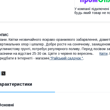
У компанії підключені
будь-який товар не п
ОПИ
іани. Квітки незвичайного яскраво-оранжевого забарвлення, діаме
ертикальних опор і шпалер. Добре росте на сонячному, захищеному 
углинистому грунті, потребує регулярного поливу. Перед посівом за
асінини на відстані 25-30 см. Цвіте з червня по вересень.
Квiти
.
ридбати в Інтернеті - магазині
"Райський садочок "
.
арактеристики
Основні