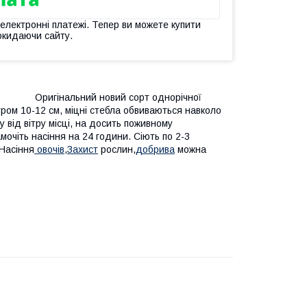
 електронні платежі. Тепер ви можете купити
окидаючи сайту.
С
Оригінальний новий сорт однорічної
тром 10-12 см, міцні стебла обвиваються навколо
від вітру місці, на досить поживному
мочіть насіння на 24 години. Сіють по 2-3
 Насiння
овочiв
,
Захист
рослин,
добрива
можна