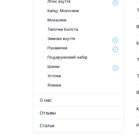
Літнє взуття
Т
Капці, Мокосини.
Мокасини
В
Тапочки Белста
Зимове взуття
К
Рукавички
Подарунковий набір
Т
Шапки
Т
Устілки
Ялинки
В
О нас
К
Отзывы
Р
Статьи