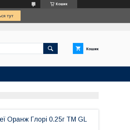
Кошик
Кошик
еї Оранж Глорi 0.25г TM GL