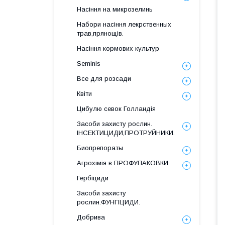
Насіння на микрозелинь
Набори насіння лекрственных
трав,прянощів.
Насіння кормових культур
Seminis
Все для розсади
Квіти
Цибулю севок Голландія
Засоби захисту рослин.
ІНСЕКТИЦИДИ,ПРОТРУЙНИКИ.
Биопрепораты
Агрохімія в ПРОФУПАКОВКИ
Гербіциди
Засоби захисту
рослин.ФУНГІЦИДИ.
Добрива