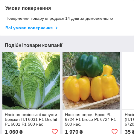
Умови повернення
Повернення товару впродовж 14 днів за домовленістю
Всі умови повернення
Подібні товари компанії
Насіння пекінської капусти
Насіння перця Брюс PL
Насі
Бріджит ПЛ 6031 F1 Bridhit
6724 F1 Bruce PL 6724 F1
(ПЛ 
PL 6031 F1 500 нас
500 нас.
6720
1 060
1 970
35
₴
₴