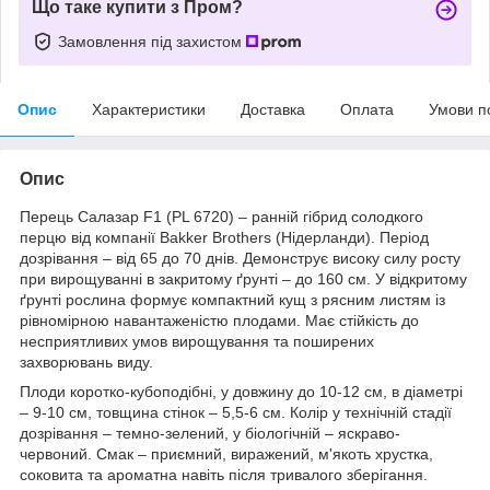
Що таке купити з Пром?
Замовлення під захистом
Опис
Характеристики
Доставка
Оплата
Умови п
Опис
Перець Салазар F1 (PL 6720) – ранній гібрид солодкого
перцю від компанії Bakker Brothers (Нідерланди). Період
дозрівання – від 65 до 70 днів. Демонструє високу силу росту
при вирощуванні в закритому ґрунті – до 160 см. У відкритому
ґрунті рослина формує компактний кущ з рясним листям із
рівномірною навантаженістю плодами. Має стійкість до
несприятливих умов вирощування та поширених
захворювань виду.
Плоди коротко-кубоподібні, у довжину до 10-12 см, в діаметрі
– 9-10 см, товщина стінок – 5,5-6 см. Колір у технічній стадії
дозрівання – темно-зелений, у біологічній – яскраво-
червоний. Смак – приємний, виражений, м'якоть хрустка,
соковита та ароматна навіть після тривалого зберігання.