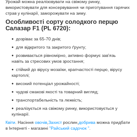
Урожай можна реалізовувати на свіжому ринку,
використовувати для консервування чи приготування гарячих
страв у кулінарії, заморожувати на зиму.
Особливості сорту солодкого перцю
Салазар F1 (PL 6720):
дозріває за 65-70 днів;
для відкритого та закритого ґрунту;
розвивається рівномірно, активно формує зав'язь
навіть за стресових умов зростання;
стійкий до вірусу мозаїки, крапчастості перцю, вірусу
картоплі;
високий потенціал урожайності;
чудові смакові якості та товарний вигляд;
транспортабельність та лежкість;
реалізується на свіжому ринку, використовується у
кулінарії.
Квiти
. Насiння
овочiв
,
Захист
рослин,
добрива
можна придбати
в Інтернеті - магазині
"Райський садочок "
.