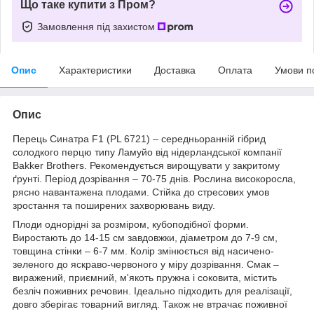
Що таке купити з Пром?
Замовлення під захистом
Опис
Характеристики
Доставка
Оплата
Умови п
Опис
Перець Синатра F1 (PL 6721) – середньоранній гібрид
солодкого перцю типу Ламуйо від нідерландської компанії
Bakker Brothers. Рекомендується вирощувати у закритому
ґрунті. Період дозрівання – 70-75 днів. Рослина високоросла,
рясно навантажена плодами. Стійка до стресових умов
зростання та поширених захворювань виду.
Плоди однорідні за розміром, кубоподібної форми.
Виростають до 14-15 см завдовжки, діаметром до 7-9 см,
товщина стінки – 6-7 мм. Колір змінюється від насичено-
зеленого до яскраво-червоного у міру дозрівання. Смак –
виражений, приємний, м'якоть пружна і соковита, містить
безліч поживних речовин. Ідеально підходить для реалізації,
довго зберігає товарний вигляд. Також не втрачає поживної