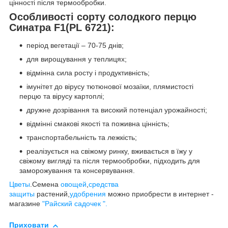
цінності після термообробки.
Особливості сорту солодкого перцю
Синатра F1(PL 6721):
період вегетації – 70-75 днів;
для вирощування у теплицях;
відмінна сила росту і продуктивність;
імунітет до вірусу тютюнової мозаїки, плямистості
перцю та вірусу картоплі;
дружне дозрівання та високий потенціал урожайності;
відмінні смакові якості та поживна цінність;
транспортабельність та лежкість;
реалізується на свіжому ринку, вживається в їжу у
свіжому вигляді та після термообробки, підходить для
заморожування та консервування.
Цветы
.Семена
овощей
,
средства
защиты
растений,
удобрения
можно приобрести в интернет -
магазине
"Райский садочек ".
Приховати