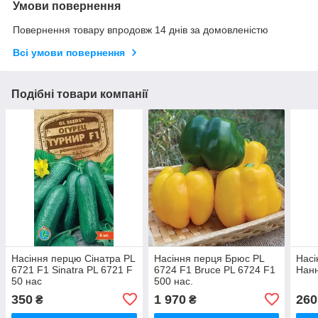
Умови повернення
Повернення товару впродовж 14 днів за домовленістю
Всі умови повернення
Подібні товари компанії
Насіння перцю Сінатра PL
Насіння перця Брюс PL
Насі
6721 F1 Sinatra PL 6721 F
6724 F1 Bruce PL 6724 F1
Нанн
50 нас
500 нас.
350
1 970
260
₴
₴