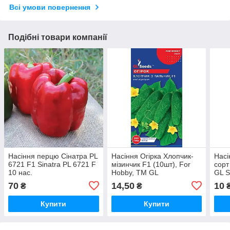
Всі умови повернення
Подібні товари компанії
Насіння перцю Сінатра PL
Насіння Огiрка Хлопчик-
Насі
6721 F1 Sinatra PL 6721 F
мізинчик F1 (10шт), For
сорт
10 нас.
Hobby, TM GL
GL 
Seeds.Швидкостиглий.
70
14,50
10
₴
₴
Купити
Купити