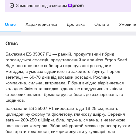
Замовлення під захистом
Опис
Характеристики
Доставка
Оплата
Умови п
Опис
Баклажан ES 35007 F1 ― ранній, продуктивний гібрид
голландської селекції, представлений компанією Ergon Seed.
Відмінно проявляє себе при вирощуванні розсадним
методом, в умовах відкритого та закритого ґрунту. Період
вегетації ― 60-70 днів від висадки розсади. Рослина
компактна, сильна, витривала. Гібрид вигідно відрізняється
холодостійкістю та швидко відновлює продуктивність після
стресових впливів. Демонструє стійкість до захворювань та
шкідників.
Баклажани ES 35007 F1 виростають до 18-25 см, мають
циліндричну форму та фіолетову, глянсову шкірку. Середня
вага ― 200-250 г. Шкірка біла, пружна, смачна, з невеликою
насіннєвою камерою. Зібраний урожай можна транспортувати
без втрати товарності, використовувати у кулінарії, для