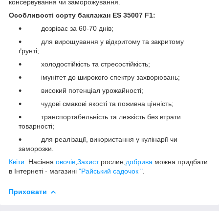
консервування чи заморожування.
Особливості сорту баклажан ES 35007 F1:
дозріває за 60-70 днів;
для вирощування у відкритому та закритому
ґрунті;
холодостійкість та стресостійкість;
імунітет до широкого спектру захворювань;
високий потенціал урожайності;
чудові смакові якості та поживна цінність;
транспортабельність та лежкість без втрати
товарності;
для реалізації, використання у кулінарії чи
заморозки.
Квiти
. Насiння
овочiв
,
Захист
рослин,
добрива
можна придбати
в Інтернеті - магазині
"Райський садочок "
.
Приховати