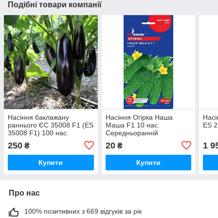
Подібні товари компанії
Насіння баклажану
Насіння Огiрка Наша
Насі
раннього ЄС 35008 F1 (ES
Маша F1 10 нас.
ES 2
35008 F1) 100 нас.
Середньоранній
250
20
1 9
₴
₴
Купити
Купити
Про нас
100% позитивних з 669 відгуків за рік