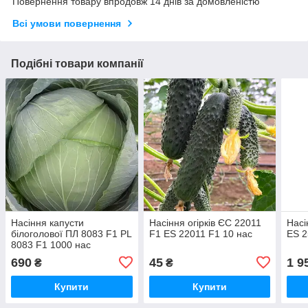
Повернення товару впродовж 14 днів за домовленістю
Всі умови повернення
Подібні товари компанії
Насіння капусти
Насіння огірків ЄС 22011
Насі
білоголової ПЛ 8083 F1 PL
F1 ES 22011 F1 10 нас
ES 2
8083 F1 1000 нас
690
45
1 9
₴
₴
Купити
Купити