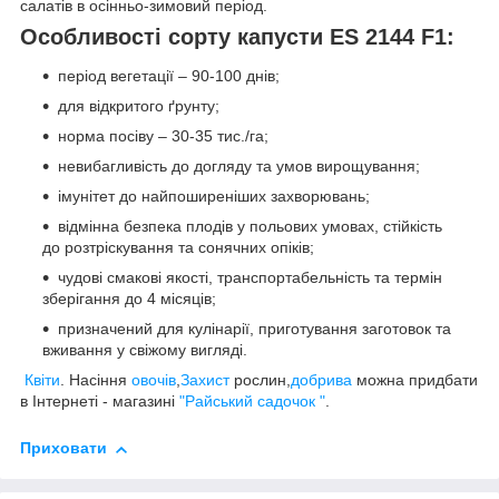
салатів в осінньо-зимовий період.
Особливості сорту капусти ES 2144 F1:
період вегетації – 90-100 днів;
для відкритого ґрунту;
норма посіву – 30-35 тис./га;
невибагливість до догляду та умов вирощування;
імунітет до найпоширеніших захворювань;
відмінна безпека плодів у польових умовах, стійкість
до розтріскування та сонячних опіків;
чудові смакові якості, транспортабельність та термін
зберігання до 4 місяців;
призначений для кулінарії, приготування заготовок та
вживання у свіжому вигляді.
Квiти
. Насiння
овочiв
,
Захист
рослин,
добрива
можна придбати
в Інтернеті - магазині
"Райський садочок "
.
Приховати