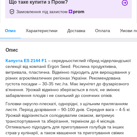
Що таке купити з Пром?
Замовлення під захистом
Опис
Характеристики
Доставка
Оплата
Умови п
Опис
Капуста ES 2144 F1
– середньостиглий гібрид нідерландської
селекції від компанії Ergon Seed. Рослина продуктивна,
витривала, пластична. Відмінно підходить для вирощування у
різних агрокліматичних регіонах України. Рекомендована
густота посадки – 30-35 тис./га. Має імунітет до фузаріозного
в'янення. Урожай відмінно зберігається в полі, не змінює
забарвлення плодів і не схильний до сонячних опіків.
Головки округло-плескаті, однорідні, з щільним приляганням
листя. Період дозрівання – 90-100 днів. Середня вага – 4-5 кг.
Урожай відрізняється солодкуватим смаком, витримує
транспортування та зберігання, терміном до 4 місяців.
Оптимально підходить для приготування голубців та інших
страв у кулінарії, а також квашення та приготування свіжих