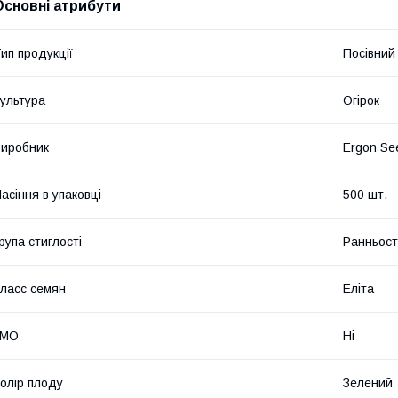
Основні атрибути
ип продукції
Посівний 
ультура
Огірок
иробник
Ergon Se
асіння в упаковці
500 шт.
рупа стиглості
Ранньост
ласс семян
Еліта
ГМО
Ні
олір плоду
Зелений