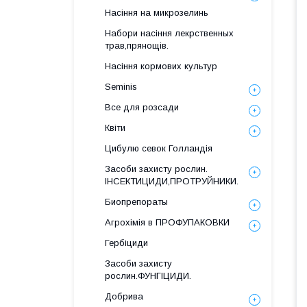
Насіння на микрозелинь
Набори насіння лекрственных
трав,прянощів.
Насіння кормових культур
Seminis
Все для розсади
Квіти
Цибулю севок Голландія
Засоби захисту рослин.
ІНСЕКТИЦИДИ,ПРОТРУЙНИКИ.
Биопрепораты
Агрохімія в ПРОФУПАКОВКИ
Гербіциди
Засоби захисту
рослин.ФУНГІЦИДИ.
Добрива