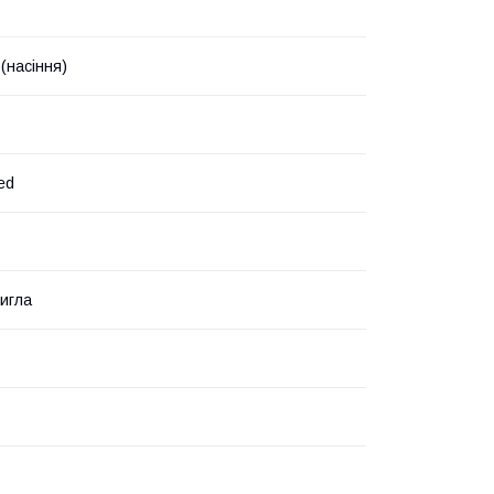
(насіння)
ed
игла