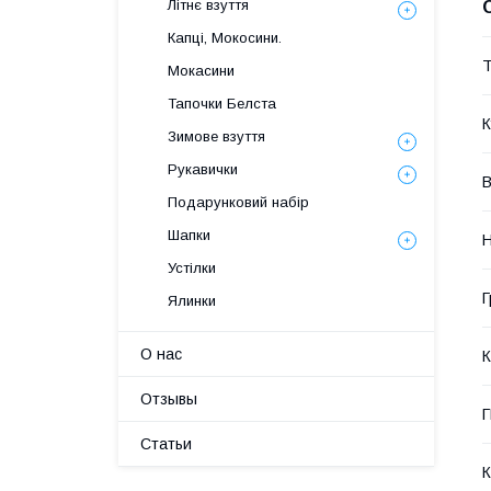
Літнє взуття
Капці, Мокосини.
Т
Мокасини
Тапочки Белста
К
Зимове взуття
Рукавички
В
Подарунковий набір
Шапки
Н
Устілки
Г
Ялинки
О нас
К
Отзывы
Статьи
К