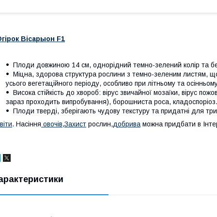
гірок Вісарыон F1
Плоди довжиною 14 см, однорідний темно-зелений колір та без
Міцна, здорова структура рослини з темно-зеленим листям, що
усього вегетаційного періоду, особливо при літньому та осінньом
Висока стійкість до хвороб: вірус звичайної мозаїки, вірус пожо
зараз проходить випробування), борошниста роса, кладоспоріоз. 
Плоди тверді, зберігають чудову текстуру та придатні для три
вiти
. Насiння
овочiв
,
Захист
рослин,
добрива
можна придбати в Інтер
арактеристики