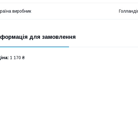
раїна виробник
Голланді
нформація для замовлення
іна:
1 170 ₴