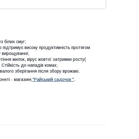
 білих смуг;
 підтримує високу продуктивність протягом
у вирощуванні;
втіння жилок, вірус жовтої затримки росту(
Стійкість до нападів комах;
валого зберігання після збору врожаю.
неті - магазині
"Райський садочок "
.