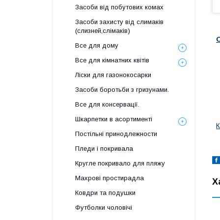
Засоби від побутових комах
Засоби захисту від слимаків
(слизней,слімаків)
О
Все для дому
Все для кімнатних квітів
Ліски для газонокосарки
Засоби боротьби з гризунами.
Все для консервації.
Шкарпетки в асортименті
К
Постільні принодлежности
Пледи і покривала
Кругле покривало для пляжу
Махрові простирадла
Х
Ковдри та подушки
Футболки чоловічі