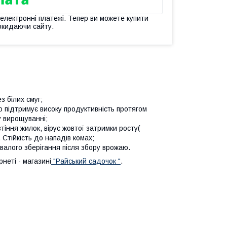
 електронні платежі. Тепер ви можете купити
окидаючи сайту.
 білих смуг;
 підтримує високу продуктивність протягом
у вирощуванні;
втіння жилок, вірус жовтої затримки росту(
Стійкість до нападів комах;
валого зберігання після збору врожаю.
неті - магазині
"Райський садочок "
.