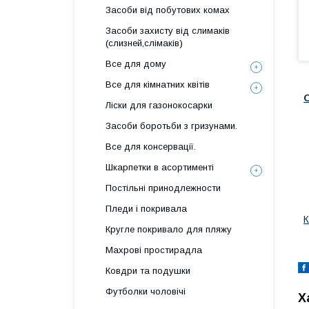
Засоби від побутових комах
Засоби захисту від слимаків
(слизней,слімаків)
Все для дому
Все для кімнатних квітів
О
Ліски для газонокосарки
Засоби боротьби з гризунами.
Все для консервації.
Шкарпетки в асортименті
Постільні принодлежности
Пледи і покривала
К
Кругле покривало для пляжу
Махрові простирадла
Ковдри та подушки
Футболки чоловічі
Х