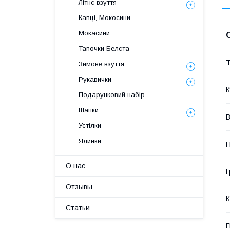
Літнє взуття
Капці, Мокосини.
Мокасини
Тапочки Белста
Т
Зимове взуття
Рукавички
К
Подарунковий набір
Шапки
В
Устілки
Ялинки
Н
О нас
Г
Отзывы
К
Статьи