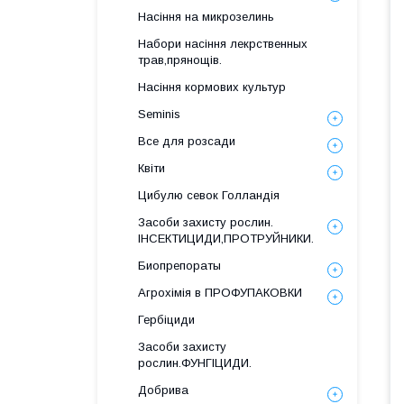
Насіння на микрозелинь
Набори насіння лекрственных
трав,прянощів.
Насіння кормових культур
Seminis
Все для розсади
Квіти
Цибулю севок Голландія
Засоби захисту рослин.
ІНСЕКТИЦИДИ,ПРОТРУЙНИКИ.
Биопрепораты
Агрохімія в ПРОФУПАКОВКИ
Гербіциди
Засоби захисту
рослин.ФУНГІЦИДИ.
Добрива