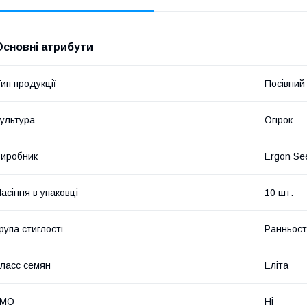
Основні атрибути
ип продукції
Посівний 
ультура
Огірок
иробник
Ergon Se
асіння в упаковці
10 шт.
рупа стиглості
Ранньост
ласс семян
Еліта
ГМО
Ні