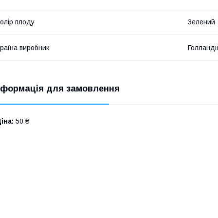
олір плоду
Зелений
раїна виробник
Голланді
нформація для замовлення
іна:
50 ₴