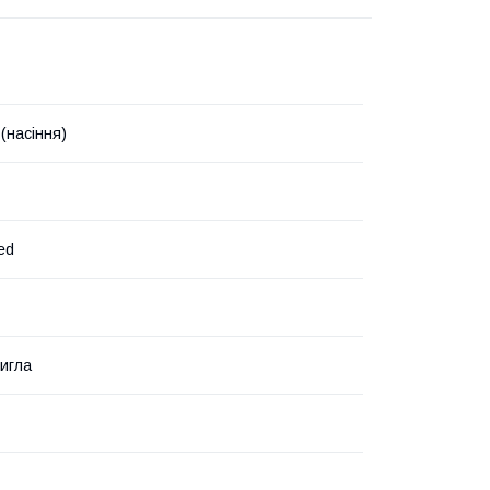
(насіння)
ed
игла