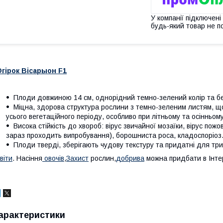
У компанії підключені
будь-який товар не п
гірок Вісарыон F1
Плоди довжиною 14 см, однорідний темно-зелений колір та без
Міцна, здорова структура рослини з темно-зеленим листям, що
усього вегетаційного періоду, особливо при літньому та осінньом
Висока стійкість до хвороб: вірус звичайної мозаїки, вірус пожо
зараз проходить випробування), борошниста роса, кладоспоріоз. 
Плоди тверді, зберігають чудову текстуру та придатні для три
вiти
. Насiння
овочiв
,
Захист
рослин,
добрива
можна придбати в Інтер
арактеристики