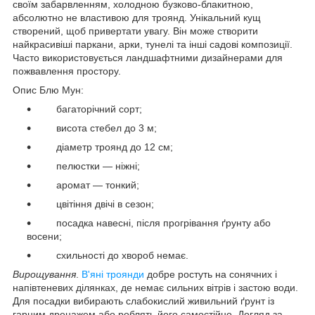
своїм забарвленням, холодною бузково-блакитною,
абсолютно не властивою для троянд. Унікальний кущ
створений, щоб привертати увагу. Він може створити
найкрасивіші паркани, арки, тунелі та інші садові композиції.
Часто використовується ландшафтними дизайнерами для
пожвавлення простору.
Опис Блю Мун:
багаторічний сорт;
висота стебел до 3 м;
діаметр троянд до 12 см;
пелюстки — ніжні;
аромат — тонкий;
цвітіння двічі в сезон;
посадка навесні, після прогрівання ґрунту або
восени;
схильності до хвороб немає.
Вирощування
.
В'яні троянди
добре ростуть на сонячних і
напівтеневих ділянках, де немає сильних вітрів і застою води.
Для посадки вибирають слабокислий живильний ґрунт із
гарним дренажем або роблять його самостійно. Догляд за