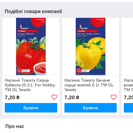
Подібні товари компанії
Насіння Томату Серце
Насіння Томату Бичаче
Насі
буйвола (0.1г), For Hobby,
серце жовтий 0.1г TM GL
роже
TM GL Seeds
Seeds
TM 
7,20
7,20
7,2
₴
₴
Купити
Купити
Про нас