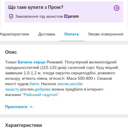
Що таке купити з Пром?
Замовлення під захистом
Характеристики
Доставка
Оплата
Умови повернення
Опис
Томат
Бичаче серце
Рожевий. Популярний великоплідний
середньосстиглий (115-120 днів) салатний сорт. Кущ міцний,
заввишки 1,0-1,2 м, плоди округло-серцеподібні, рожевого
кольору, м'якоть ніжна, м'ясисті. Маса 500-800 г. Смакові
якості чудові.
Квіти
. Насіння
овочів
,
засоби
захисту
рослин,
добрива
можна придбати в інтернет-
магазині
"Райський садочок".
Приховати
Характеристики