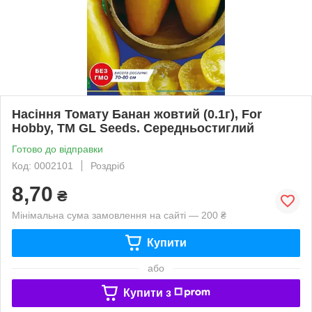
Насіння Томату Банан жовтий (0.1г), For
Hobby, TM GL Seeds. Середньостиглий
Готово до відправки
Код: 0002101
Роздріб
8,70
₴
Мінімальна сума замовлення на сайті — 200 ₴
Купити
або
Купити з