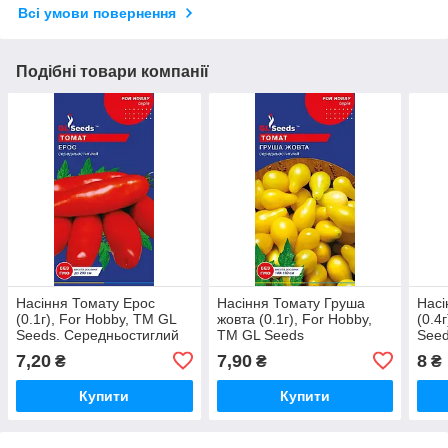
Всі умови повернення
Подібні товари компанії
Насіння Томату Ерос
Насіння Томату Груша
Насі
(0.1г), For Hobby, TM GL
жовта (0.1г), For Hobby,
(0.4
Seeds. Середньостиглий
TM GL Seeds
Seed
7,20
7,90
8
₴
₴
₴
Купити
Купити