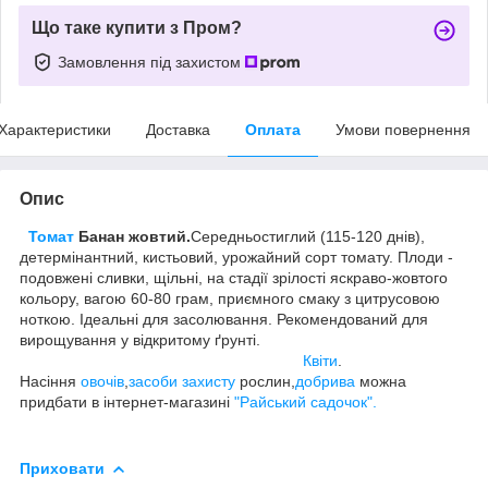
Що таке купити з Пром?
Замовлення під захистом
Характеристики
Доставка
Оплата
Умови повернення
Опис
Томат
Банан жовтий.
Середньостиглий (115-120 днів),
детермінантний, кистьовий, урожайний сорт томату. Плоди -
подовжені сливки, щільні, на стадії зрілості яскраво-жовтого
кольору, вагою 60-80 грам, приємного смаку з цитрусовою
ноткою. Ідеальні для засолювання. Рекомендований для
вирощування у відкритому ґрунті.
Квіти
.
Насіння
овочів
,
засоби захисту
рослин,
добрива
можна
придбати в інтернет-магазині
"Райський садочок".
Приховати