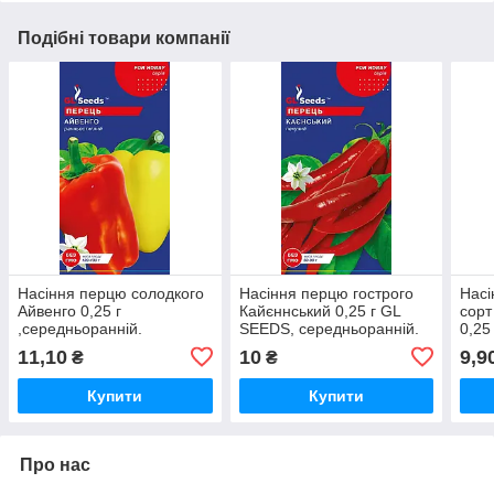
Подібні товари компанії
Насіння перцю солодкого
Насіння перцю гострого
Насі
Айвенго 0,25 г
Кайєннський 0,25 г GL
сорт
,середньоранній.
SEEDS, середньоранній.
0,25
сере
11,10
10
9,9
₴
₴
Купити
Купити
Про нас