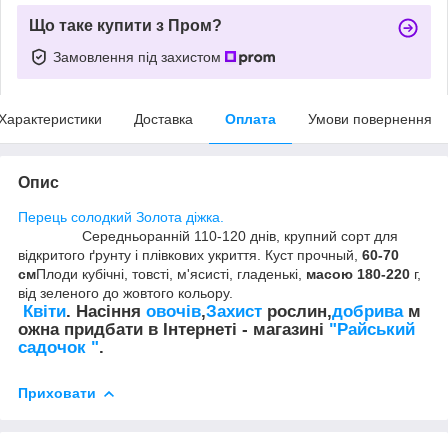
Що таке купити з Пром?
Замовлення під захистом
Характеристики
Доставка
Оплата
Умови повернення
Опис
Перець солодкий Золота діжка.
С
ередньоранній
110-120 днів, крупний сорт для
відкритого ґрунту і плівкових укриття. Куст прочный,
60-70
см
Плоди кубічні, товсті, м'ясисті, гладенькі,
масою 180-220
г,
від зеленого до жовтого кольору.
Квiти
. Насiння
овочiв
,
Захист
рослин,
добрива
м
ожна придбати в Інтернеті - магазині
"Райський
садочок "
.
Приховати