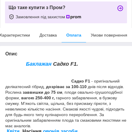
Що таке купити з Пром?
Замовлення під захистом
Характеристики
Доставка
Оплата
Умови повернення
Опис
Баклажан
Садко F1.
Садко F1
- оригінальний
делікатесний гібрид,
дозріває за 100-110
днів після відходів.
Рослина
заввишки до 75 см
, плоди овально-грушоподібної
форми,
вагою 250-400 г,
гарного забарвлення, в бузкову
смужку. М'якоть світла, щільна, без присмаку гіркоти, з
невеликою кількістю насіння. Смакові якості чудові, підходить
для будь-якого типу кулінарного перероблення. За
оригінальним забарвленням плода та смаковими якостями не
має аналогів.
Квіти
. Насіння
овочів
,
засоби