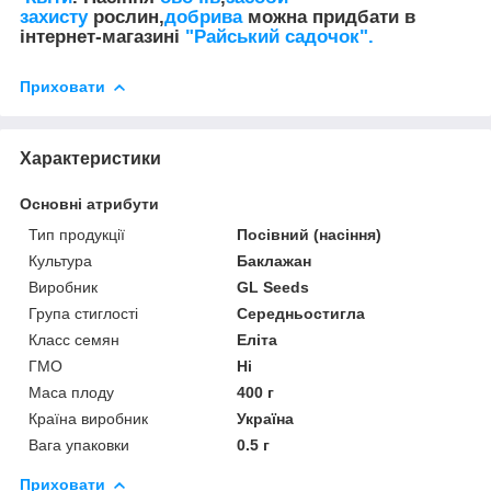
захисту
рослин,
добрива
можна придбати в
інтернет-магазині
"Райський садочок".
Приховати
Характеристики
Основні атрибути
Тип продукції
Посівний (насіння)
Культура
Баклажан
Виробник
GL Seeds
Група стиглості
Середньостигла
Класс семян
Еліта
ГМО
Ні
Маса плоду
400 г
Країна виробник
Україна
Вага упаковки
0.5 г
Приховати