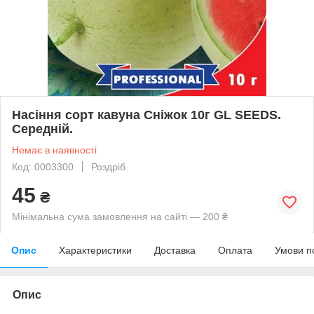
Насіння сорт кавуна Сніжок 10г GL SEEDS.
Середній.
Немає в наявності
Код: 0003300
Роздріб
45
₴
Мінімальна сума замовлення на сайті — 200 ₴
Опис
Характеристики
Доставка
Оплата
Умови п
Опис