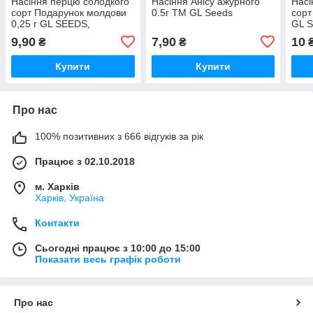
Насіння перцю солодкого
Насіння Анiсу ажурного
Насі
сорт Подарунок молдови
0.5г TM GL Seeds
сорт
0,25 г GL SEEDS,
GL 
середньоранній
9,90
7,90
10
₴
₴
Купити
Купити
Про нас
100% позитивних з 666 відгуків за рік
Працює з 02.10.2018
м. Харків
Харків, Україна
Контакти
Сьогодні працює з 10:00 до 15:00
Показати весь графік роботи
Про нас