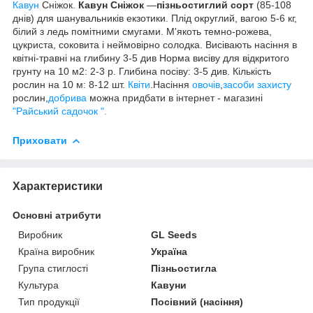
Кавун
Сніжок.
Кавун Сніжок
—
пізньостиглий сорт
(85-108
днів) для шанувальників екзотики. Плід округлий, вагою 5-6 кг,
білий з ледь помітними смугами. М'якоть темно-рожева,
цукриста, соковита і неймовірно солодка. Висівають насіння в
квітні-травні на глибину 3-5 див Норма висіву для відкритого
грунту на 10 м2: 2-3 р. Глибина посіву: 3-5 див. Кількість
рослин на 10 м: 8-12 шт.
Квіти
.Насіння
овочів
,
засоби захисту
рослин,
добрива
можна придбати в інтернет - магазині
"Райський садочок ".
Приховати
Характеристики
Основні атрибути
Виробник
GL Seeds
Країна виробник
Україна
Група стиглості
Пізньостигла
Культура
Кавуни
Тип продукції
Посівний (насіння)