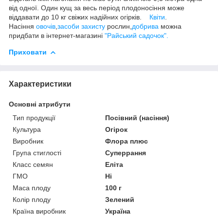
від одної. Один кущ за весь період плодоносіння може
віддавати до 10 кг свіжих надійних огірків.
Квіти
.
Насіння
овочів
,
засоби захисту
рослин,
добрива
можна
придбати в інтернет-магазині
"Райський садочок".
Приховати
Характеристики
Основні атрибути
Тип продукції
Посівний (насіння)
Культура
Огірок
Виробник
Флора плюс
Група стиглості
Суперрання
Класс семян
Еліта
ГМО
Ні
Маса плоду
100 г
Колір плоду
Зелений
Країна виробник
Україна