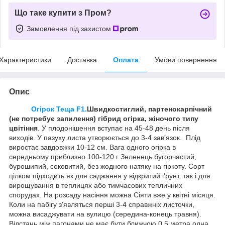
Що таке купити з Пром?
Замовлення під захистом
Характеристики
Доставка
Оплата
Умови повернення
Опис
Огірок Теща F1.
Швидкостиглий, партенокарпічний
(не потребує запилення) гібрид огірка,
жіночого типу
цвітіння
. У плодонішення вступає на 45-48 день після
виходів. У пазуху листа утворюється до 3-4 зав'язок. Плід
виростає завдовжки 10-12 см. Вага одного огірка в
середньому приблизно 100-120 г Зеленець бугорчастий,
бурошипий, соковитий, без жодного натяку на гіркоту. Сорт
цілком підходить як для саджання у відкритий ґрунт, так і для
вирощування в теплицях або тимчасових тепличних
спорудах. На розсаду насіння можна Сіяти вже у квітні місяця.
Коли на пабігу з'являться перші 3-4 справжніх листочки,
можна висаджувати на вулицю (середина-конець травня).
Відстань між пагонами не має бути ближчою 0,5 метра одна