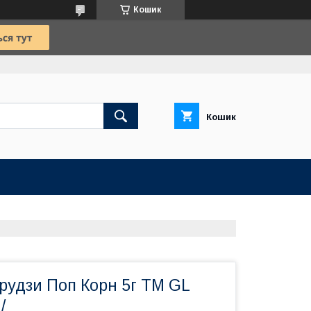
Кошик
Кошик
рудзи Поп Корн 5г TM GL
/