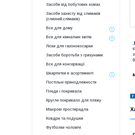
Засоби від побутових комах
Засоби захисту від слимаків
(слизней,слімаків)
Все для дому
Все для кімнатних квітів
Ліски для газонокосарки
є
з
Засоби боротьби з гризунами.
б
Все для консервації.
Шкарпетки в асортименті
Постільні принодлежности
Пледи і покривала
Кругле покривало для пляжу
Х
Махрові простирадла
Ковдри та подушки
Футболки чоловічі