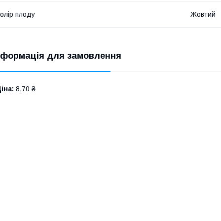
олір плоду
Жовтий
нформація для замовлення
іна:
8,70 ₴