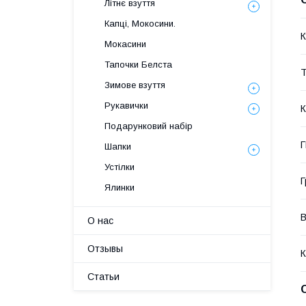
Літнє взуття
Капці, Мокосини.
К
Мокасини
Тапочки Белста
Т
Зимове взуття
Рукавички
К
Подарунковий набір
Шапки
Устілки
Г
Ялинки
В
О нас
Отзывы
К
Статьи