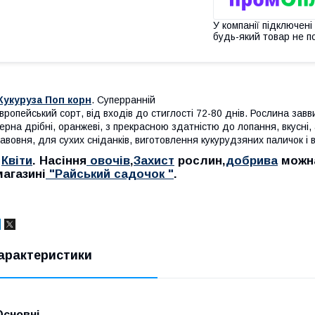
У компанії підключені
будь-який товар не п
Кукуруза Поп корн
.
Суперранній
вропейський сорт, від входів до стиглості 72-80 днів. Рослина зав
ерна дрібні, оранжеві, з прекрасною здатністю до лопання, вкусні,
авовня, для сухих сніданків, виготовлення кукурудзяних паличок і в
Квiти
. Насiння
овочiв
,
Захист
рослин,
добрива
можна
магазині
"Райський садочок "
.
арактеристики
Основні