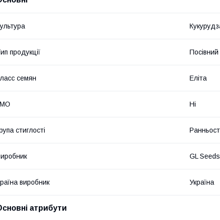
ультура
Кукурудз
ип продукції
Посівний 
ласс семян
Еліта
ГМО
Ні
рупа стиглості
Ранньост
иробник
GL Seeds
раїна виробник
Україна
Основні атрибути