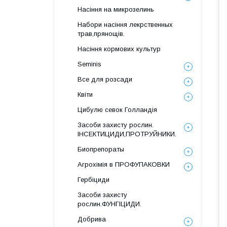
Насіння на микрозелинь
Набори насіння лекрственных
трав,прянощів.
Насіння кормових культур
Seminis
Все для розсади
Квіти
Цибулю севок Голландія
Засоби захисту рослин.
ІНСЕКТИЦИДИ,ПРОТРУЙНИКИ.
Биопрепораты
Агрохімія в ПРОФУПАКОВКИ
Гербіциди
Засоби захисту
рослин.ФУНГІЦИДИ.
Добрива