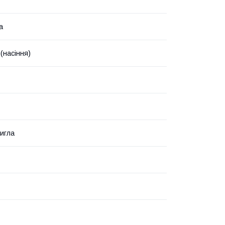
а
(насіння)
игла