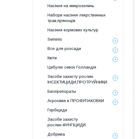
Насіння на микрозелинь
Набори насіння лекрственных
трав,прянощів.
Насіння кормових культур
Seminis
Все для розсади
Квіти
Цибулю севок Голландія
Засоби захисту рослин.
ІНСЕКТИЦИДИ,ПРОТРУЙНИКИ.
Биопрепораты
Агрохімія в ПРОФУПАКОВКИ
Гербіциди
Засоби захисту
рослин.ФУНГІЦИДИ.
Добрива