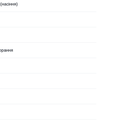
(насіння)
орання