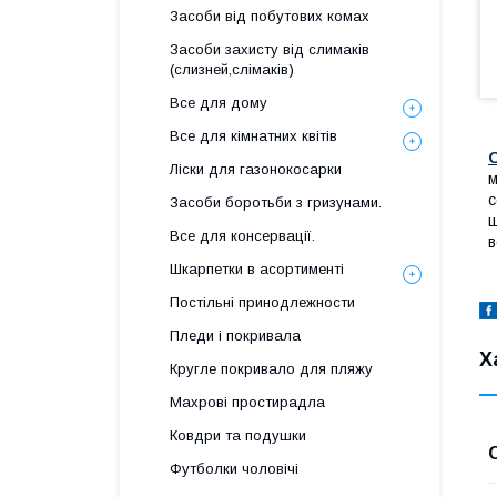
Засоби від побутових комах
Засоби захисту від слимаків
(слизней,слімаків)
Все для дому
Все для кімнатних квітів
О
Ліски для газонокосарки
м
с
Засоби боротьби з гризунами.
ш
Все для консервації.
Шкарпетки в асортименті
Постільні принодлежности
Пледи і покривала
Х
Кругле покривало для пляжу
Махрові простирадла
Ковдри та подушки
Футболки чоловічі