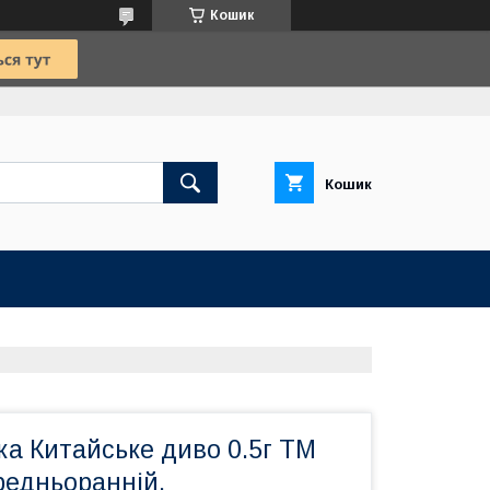
Кошик
Кошик
ка Китайське диво 0.5г TM
редньоранній.