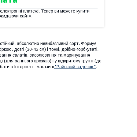
 електронні платежі. Тепер ви можете купити
окидаючи сайту.
стійкий, абсолютно невибагливий сорт. Формує
ою, довгі (30-45 см) і тонкі, дрібно-горбкуваті,
тування салатів, засолювання та маринування
 (для раннього врожаю) і у відкритому грунті (до
ати в Інтернеті - магазині
"Райський садочок "
.