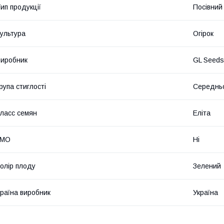
ип продукції
Посівний 
ультура
Огірок
иробник
GL Seeds
рупа стиглості
Середнь
ласс семян
Еліта
ГМО
Ні
олір плоду
Зелений
раїна виробник
Україна