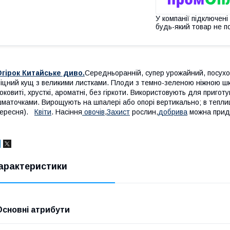
У компанії підключені
будь-який товар не п
гірок Китайське диво.
Середньоранній, супер урожайний, посухо
іцний кущ з великими листками. Плоди з темно-зеленою ніжною шкірк
оковиті, хрусткі, ароматні, без гіркоти. Використовують для приго
маточками. Вирощують на шпалері або опорі вертикально; в теплиці
вересня).
Квiти
. Насiння
овочiв
,
Захист
рослин,
добрива
можна придб
арактеристики
Основні атрибути