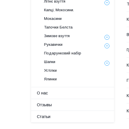
Літнє взуття
Т
Капці, Мокосини.
Мокасини
К
Тапочки Белста
В
Зимове взуття
Рукавички
Г
Подарунковий набір
Шапки
К
Устілки
Ялинки
О нас
К
Отзывы
К
Статьи