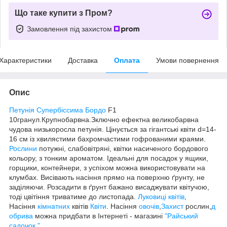
Що таке купити з Пром?
Замовлення під захистом
Характеристики
Доставка
Оплата
Умови повернення
Опис
Петунія Супербіссима Бордо
F1
10гранул.Крупнобарвна.Зключно ефектна великобарвна
чудова низькоросла петунія. Цінується за гігантські квіти d=14-
16 см із хвилястими бахромчастими гофрованими краями.
Рослини
потужні, слабовітряні, квітки насиченого бордового
кольору, з тонким ароматом. Ідеальні для посадок у ящики,
горщики, контейнери, з успіхом можна використовувати на
клумбах. Висівають насіння прямо на поверхню ґрунту, не
заділяючи. Розсадити в ґрунт бажано висаджувати квітучою,
тоді цвітіння триватиме до листопада.
Луковиці квітів
,
Насіння
кімнатних
квітів
Квiти
. Насiння
овочiв
,
Захист
рослин,
д
обрива
можна придбати в Інтернеті - магазині
"Райський
садочок "
.