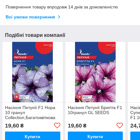
Повернення товару впродовж 14 днів за домовленістю
Всі умови повернення
Подібні товари компанії
Насіння Петунії F1 Нора
Насіння Петунії Бригіта F1
Насі
10 гранул
10гранул GL SEEDS
Супе
Collection,Багатоквіткова
F1.1
TM GL Seeds
Вели
19,60
19,60
24,
₴
₴
Купити
Купити