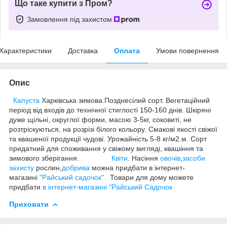
Що таке купити з Пром?
Замовлення під захистом
Характеристики
Доставка
Оплата
Умови повернення
Опис
Капуста
Харківська зимова.Позднесілий сорт. Вегетаційний
період від входів до технічної стиглості 150-160 днів. Шкіряні
дуже щільні, округлої форми, масою 3-5кг, соковиті, не
розтріскуються, на розрізі білого кольору. Смакові якості свіжої
та квашеної продукції чудові. Урожайність 5-8 кг/м2.м. Сорт
придатний для споживання у свіжому вигляді, квашіння та
зимового зберігання.
Квіти
. Насіння
овочів
,
засоби
захисту
рослин,
добрива
можна придбати в інтернет-
магазині
"Райський садочок".
Товари для дому можете
придбати
в інтернет-магазині "Райський Садочок
Приховати