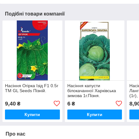
Подібні товари компанії
Насіння Огiрка Ізiд F1 0.5г
Насіння капусти
Насі
TM GL Seeds Пізній.
білокачанної Харківська
Ланг
зимова 1г.Пізня.
(1г)
Seed
9,40
6
8,9
₴
₴
Купити
Купити
Про нас