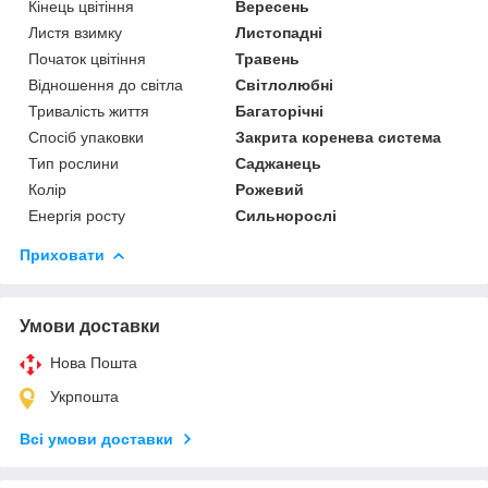
Кінець цвітіння
Вересень
Листя взимку
Листопадні
Початок цвітіння
Травень
Відношення до світла
Світлолюбні
Тривалість життя
Багаторічні
Спосіб упаковки
Закрита коренева система
Тип рослини
Саджанець
Колір
Рожевий
Енергія росту
Сильнорослі
Приховати
Умови доставки
Нова Пошта
Укрпошта
Всі умови доставки