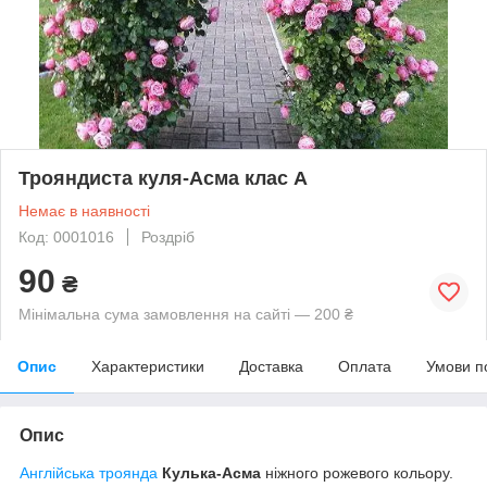
Трояндиста куля-Асма клас А
Немає в наявності
Код: 0001016
Роздріб
90
₴
Мінімальна сума замовлення на сайті — 200 ₴
Опис
Характеристики
Доставка
Оплата
Умови п
Опис
Англійська троянда
Кулька-Асма
ніжного рожевого кольору.