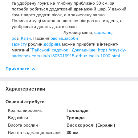
та удобрену ґрунт, на глибину приблизно 30 см, за
потреби робиться додатковий дренажний шар. У важкий
ґрунт варто додати пісок, а в закислену вапно.
Поливати кущі можна не частіше ніж раз на тиждень, а
удобрювати досить двічі в сезон.
Луковиці квітів,
саджанці
ро
з
Квіти
. Насіння
овочів
,
засоби
захисту
рослин,
добрива
можна придбати в інтернет-
магазині
"Райський садочок".
Докладніше: https://rayskiy-
sadochek.com.ua/p1305016915-arbuz-tselin-1000.html
Приховати
Характеристики
Основні атрибути
Країна виробник
Голландія
Вид квітки
Троянда
Висота рослин
Високорослі (Екранні)
Висота саджанця/розсади
30 см