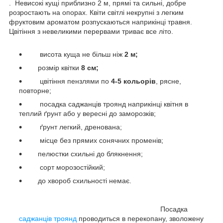
. Невисокі кущі приблизно 2 м, прямі та сильні, добре
розростають на опорах. Квіти світлі некрупні з легким
фруктовим ароматом розпускаються наприкінці травня.
Цвітіння з невеликими перервами триває все літо.
висота куща не більш ніж
2 м;
розмір квітки
8 см;
цвітіння пензлями по
4-5 кольорів
, рясне,
повторне;
посадка саджанців троянд наприкінці квітня в
теплий ґрунт або у вересні до заморозків;
ґрунт легкий, дренована;
місце без прямих сонячних променів;
пелюстки схильні до блякнення;
сорт морозостійкий;
до хвороб схильності немає.
Посадка
саджанців троянд
проводиться в перекопану, зволожену