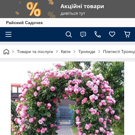
Райский Садочек
Товари та послуги
Квіти
Троянди
Плетисті Троян