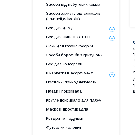
Засоби від побутових комах
Засоби захисту від слимаків
(слизней,слімаків)
Все для дому
Все для кімнатних квітів
К
Ліски для газонокосарки
к
п
Засоби боротьби з гризунами.
п
Все для консервації.
в
і
Шкарпетки в асортименті
Т
Постільні принодлежности
п
Пледи і покривала
Кругле покривало для пляжу
Махрові простирадла
Ковдри та подушки
Футболки чоловічі