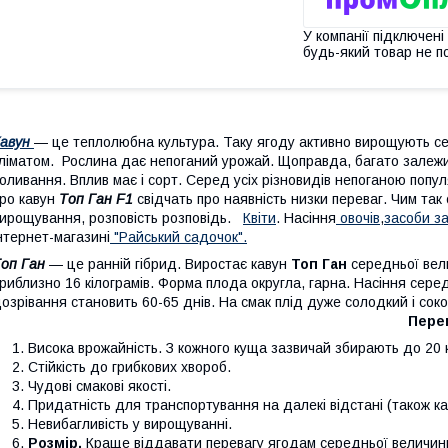
У компанії підключені
будь-який товар не п
авун
— це теплолюбна культура. Таку ягоду активно вирощують сел
ліматом. Рослина дає непоганий урожай. Щоправда, багато залежит
оливання. Вплив має і сорт. Серед усіх різновидів непоганою попу
ро кавун
Топ Ган F1
свідчать про наявність низки переваг. Чим та
ирощування, розповість розповідь.
Квіти
. Насіння
овочів
,
засоби з
нтернет-магазині
"Райський садочок".
оп Ган
— це ранній гібрид. Виростає кавун
Топ Ган
середньої вел
риблизно 16 кілограмів. Форма плода округла, гарна. Насіння серед
дозрівання становить 60-65 днів. На смак 
Перев
Висока врожайність. З кожного куща зазвичай збирають до 20 к
Стійкість до грибкових хвороб.
Чудові смакові якості.
Придатність для транспортування на далекі відстані (також ка
Невибагливість у вирощ
Розмір.
Краще віддавати перевагу ягодам середньої величини