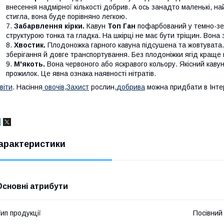
внесення надмірної кількості добрив. А ось занадто маленькі, на
стигла, вона буде порівняно легкою.
Забарвлення кірки.
Кавун
Топ Ган
пофарбований у темно-зел
структурою тонка та гладка. На шкірці не має бути тріщин. Вона
Хвостик.
Плодоножка гарного кавуна підсушена та жовтувата.
зберігання й довге транспортування. Без плодоніжки ягід краще 
М'якоть.
Вона червоного або яскравого кольору. Якісний кавун 
прожилок. Це явна ознака наявності нітратів.
вiти
. Насiння
овочiв
,
Захист
рослин,
добрива
можна придбати в Інтер
арактеристики
Основні атрибути
ип продукції
Посівний 