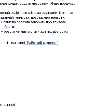
йімовірніше, будуть незрілими. Якщо продукція
ений колір із світлішими смужками. Шкіра за
 зазвичай глянсова, позбавлена нальоту.
 Повністю засохла говорить про тривале
не брати.
у розрізі не має містити жовтих або білих
неті - магазині
"Райський садочок "
.
(насіння)