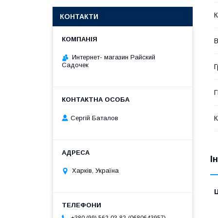
К
КОНТАКТИ
В
Интернет- магазин Райский
Садочек
Г
Сергій Баталов
К
І
Харків, Україна
Ц