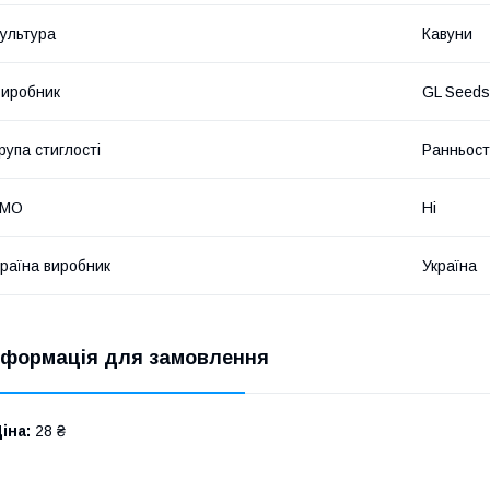
ультура
Кавуни
иробник
GL Seeds
рупа стиглості
Ранньост
ГМО
Ні
раїна виробник
Україна
нформація для замовлення
іна:
28 ₴