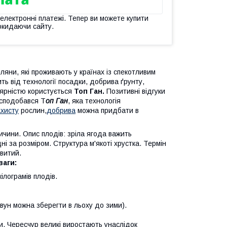
 електронні платежі. Тепер ви можете купити
окидаючи сайту.
яни, які проживають у країнах із спекотливим
ь від технології посадки, добрива ґрунту,
лярністю користується
Топ Ган.
Позитивні відгуки
к сподобався Т
оп Ган
, яка технологія
ахисту
рослин,
добрива
можна придбати в
ичини. Опис плодів: зріла ягода важить
ні за розміром. Структура м'якоті хрустка. Термін
плід дуже солодкий і соковитий.
аги:
ілограмів плодів.
вун можна зберегти в льоху до зими).
уванні.
. Чересчур великі виростають унаслідок