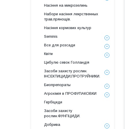
Насіння на микрозелинь
Набори насіння лекрственных
трав,прянощів.
Насіння кормових культур
Seminis
Все для розсади
Квіти
Цибулю севок Голландія
Засоби захисту рослин.
ІНСЕКТИЦИДИ,ПРОТРУЙНИКИ.
Биопрепораты
Агрохімія в ПРОФУПАКОВКИ
Гербіциди
Засоби захисту
рослин.ФУНГІЦИДИ.
Добрива