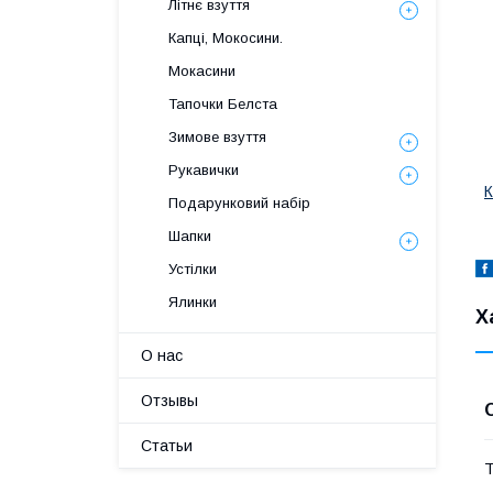
Літнє взуття
Капці, Мокосини.
Мокасини
Тапочки Белста
Зимове взуття
Рукавички
К
Подарунковий набір
Шапки
Устілки
Ялинки
Х
О нас
Отзывы
Статьи
Т