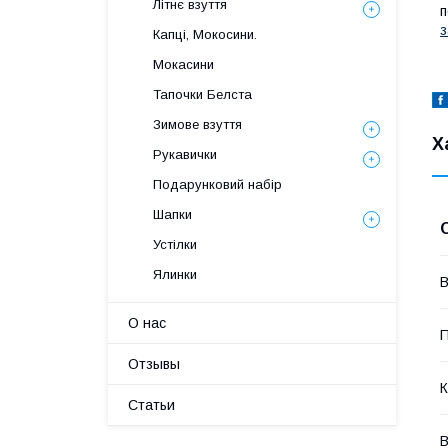
Літнє взуття
п
з
Капці, Мокосини.
Мокасини
Тапочки Белста
Зимове взуття
Х
Рукавички
Подарунковий набір
Шапки
Устілки
Ялинки
В
О нас
П
Отзывы
К
Статьи
В