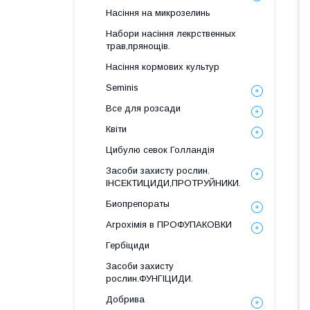
Насіння на микрозелинь
Набори насіння лекрственных
трав,прянощів.
Насіння кормових культур
Seminis
Все для розсади
Квіти
Цибулю севок Голландія
Засоби захисту рослин.
ІНСЕКТИЦИДИ,ПРОТРУЙНИКИ.
Биопрепораты
Агрохімія в ПРОФУПАКОВКИ
Гербіциди
Засоби захисту
рослин.ФУНГІЦИДИ.
Добрива