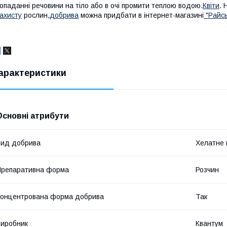
опаданні речовини на тіло або в очі промити теплою водою.
Квіти
. 
ахисту
рослин,
добрива
можна придбати в інтернет-магазині
"Райсь
арактеристики
Основні атрибути
ид добрива
Хелатне 
репаративна форма
Розчин
онцентрована форма добрива
Так
иробник
Квантум