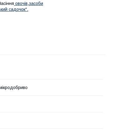
Насіння
овочів
,
засоби
кий садочок".
мікродобриво