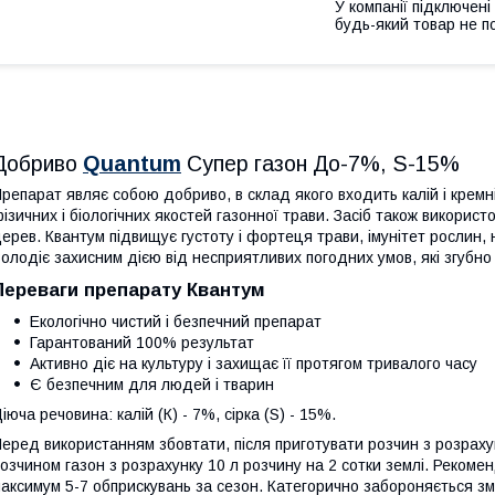
У компанії підключені
будь-який товар не п
Добриво
Quantum
Супер газон До-7%, S-15%
репарат являє собою добриво, в склад якого входить калій і кремн
ізичних і біологічних якостей газонної трави. Засіб також викори
ерев. Квантум підвищує густоту і фортеця трави, імунітет рослин,
олодіє захисним дією від несприятливих погодних умов, які згубно
Переваги препарату Квантум
Екологічно чистий і безпечний препарат
Гарантований 100% результат
Активно діє на культуру і захищає її протягом тривалого часу
Є безпечним для людей і тварин
іюча речовина: калій (К) - 7%, сірка (S) - 15%.
еред використанням збовтати, після приготувати розчин з розраху
озчином газон з розрахунку 10 л розчину на 2 сотки землі. Рекоме
аксимум 5-7 обприскувань за сезон. Категорично забороняється зм