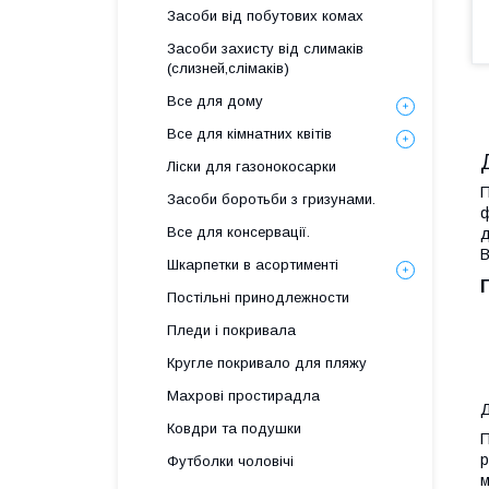
Засоби від побутових комах
Засоби захисту від слимаків
(слизней,слімаків)
Все для дому
Все для кімнатних квітів
Ліски для газонокосарки
П
Засоби боротьби з гризунами.
ф
Все для консервації.
д
В
Шкарпетки в асортименті
Постільні принодлежности
Пледи і покривала
Кругле покривало для пляжу
Махрові простирадла
Д
Ковдри та подушки
П
р
Футболки чоловічі
м