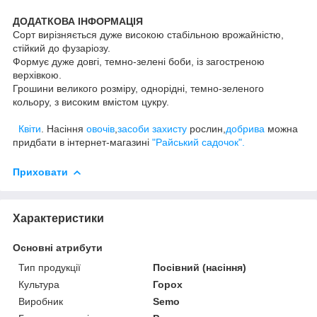
ДОДАТКОВА ІНФОРМАЦІЯ
Сорт вирізняється дуже високою стабільною врожайністю,
стійкий до фузаріозу.
Формує дуже довгі, темно-зелені боби, із загостреною
верхівкою.
Грошини великого розміру, однорідні, темно-зеленого
кольору, з високим вмістом цукру.
Квіти
. Насіння
овочів
,
засоби захисту
рослин,
добрива
можна
придбати в інтернет-магазині
"Райський садочок".
Приховати
Характеристики
Основні атрибути
Тип продукції
Посівний (насіння)
Культура
Горох
Виробник
Semo