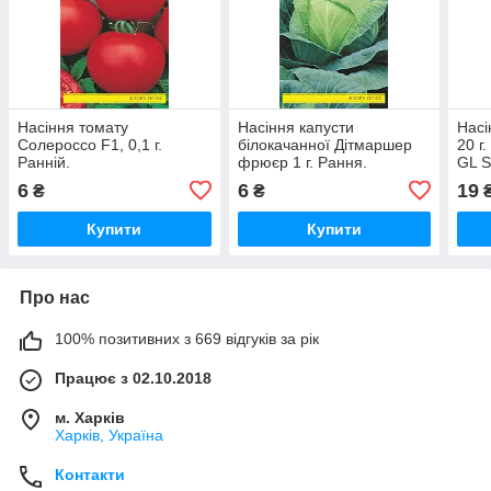
Насіння томату
Насіння капусти
Насі
Солероссо F1, 0,1 г.
білокачанної Дітмаршер
20 г
Ранній.
фрюєр 1 г. Рання.
GL 
6
6
19
₴
₴
Купити
Купити
Про нас
100% позитивних з 669 відгуків за рік
Працює з 02.10.2018
м. Харків
Харків, Україна
Контакти