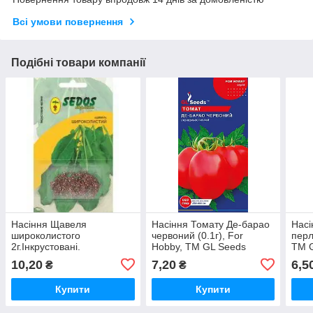
Всі умови повернення
Подібні товари компанії
Насіння Щавеля
Насіння Томату Де-барао
Насі
широколистого
червоний (0.1г), For
перл
2г.Інкрустовані.
Hobby, TM GL Seeds
TM 
10,20
7,20
6,5
₴
₴
Купити
Купити