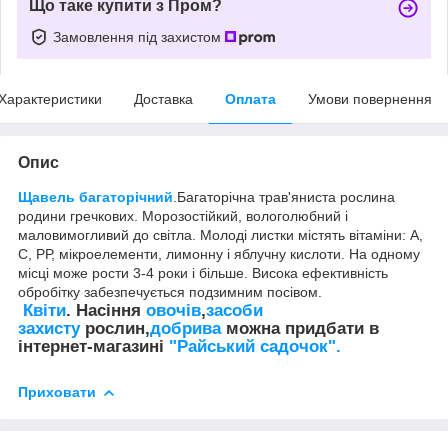
Що таке купити з Пром?
Замовлення під захистом
Характеристики
Доставка
Оплата
Умови повернення
Опис
Щавель багаторічний
.Багаторічна трав'яниста рослина
родини гречкових. Морозостійкий, вологолюбний і
маловимогливий до світла. Молоді листки містять вітаміни: А,
С, РР, мікроелементи, лимонну і яблучну кислоти. На одному
місці може рости 3-4 роки і більше. Висока ефективність
обробітку забезпечується подзимним посівом.
Квіти
. Насіння
овочів
,
засоби
захисту
рослин,
добрива
можна придбати в
інтернет-магазині
"Райський садочок".
Приховати